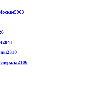
Москве
5963
26
И
2841
йны
2310
генерала
2106