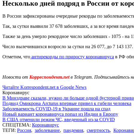
Несколько дней подряд в России от кор
В России зафиксированы очередные рекорды по заболеваемости 
Так, за сутки выявили 37 678 заболевших, а за все время панде
Также за день умерло рекордное число заболевших - 1075 - на 
Число вылечившихся возросло за сутки на 26 077, до 7 143 137
Отметим, что
антирекорды по приросту коронавируса
в РФ обно
Новости от
Корреспондент.net
в Telegram. Подписывайтесь н
Читайте Korrespondent.net в Google News
Коронавирус
В Минздраве сказали, нужно ли больше одной бустерной прив
Подвид Омикрона Arcturus впервые привел к гибели человека
Заболеваемость COVID-19 в Украине пошла на спад
Новый вариант коронавируса попал из Индии в Европу
В США отменили режим ЧС, введенный из-за COVID
СПЕЦТЕМА:
Коронавирус
ТЕГИ:
Россия
,
заболевание
,
пандемия
,
смертность
,
Коронави