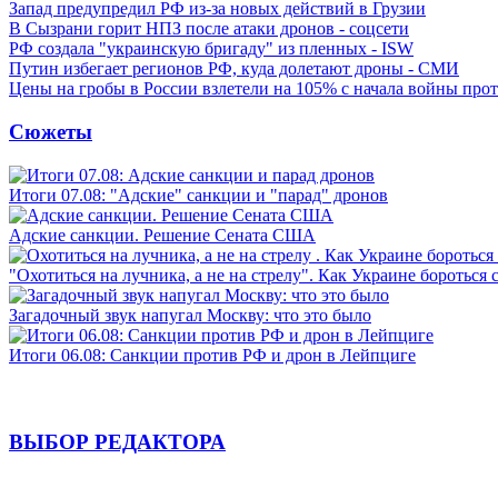
Запад предупредил РФ из-за новых действий в Грузии
В Сызрани горит НПЗ после атаки дронов - соцсети
РФ создала "украинскую бригаду" из пленных - ISW
Путин избегает регионов РФ, куда долетают дроны - СМИ
Цены на гробы в России взлетели на 105% с начала войны про
Сюжеты
Итоги 07.08: "Адские" санкции и "парад" дронов
Адские санкции. Решение Сената США
"Охотиться на лучника, а не на стрелу". Как Украине бороться 
Загадочный звук напугал Москву: что это было
Итоги 06.08: Санкции против РФ и дрон в Лейпциге
ВЫБОР РЕДАКТОРА