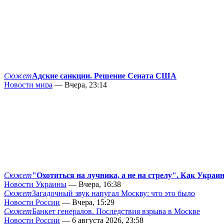
Сюжет
Адские санкции. Решение Сената США
Новости мира
— Вчера, 23:14
Сюжет
"Охотиться на лучника, а не на стрелу". Как Украи
Новости Украины
— Вчера, 16:38
Сюжет
Загадочный звук напугал Москву: что это было
Новости России
— Вчера, 15:29
Сюжет
Банкет генералов. Последствия взрыва в Москве
Новости России
— 6 августа 2026, 23:58