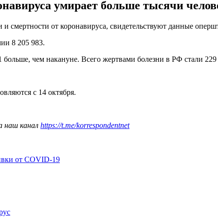
онавируса умирает больше тысячи челове
и смертности от коронавируса, свидетельствуют данные опершта
мии 8 205 983.
11 больше, чем накануне. Всего жертвами болезни в РФ стали 229
.
вляются с 14 октября.
а наш канал
https://t.me/korrespondentnet
ивки от COVID-19
рус