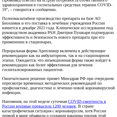
Промомед ответил на острую потребность отечественного
здравоохранения в госпитальных средствах терапии COVID-
19", – говорится в сообщении.
Полномасштабное производство препарата на базе АО
Биохимик и его поставка в лечебные учреждения России
начнется в декабре 2021 года. Клиническое исследование под
руководством академика РАН Дмитрия Пушкаря подтвердило
эффективность и безопасность нового препарата при его
применении в стационарах.
Пероральная форма Арепливир включена в действующие
рекомендации как на амбулаторном, так и на стационарном
этапах. Ожидается, что инъекционная форма также войдет в
рекомендации как более эффективная для лечения
госпитализированных пациентов.
Окончательное решение примет Минздрав РФ при очередном
пересмотре временных методических рекомендаций по
профилактике, диагностике и лечению новой коронавирусной
инфекции.
Напомним, на этой неделе суточная
COVID-смертность в
России впервые превысила 1200 человек
. В стране
катастрофическая ситуация с коронавирусом, хотя России
первой в мире объявила о создании вакцины против этой