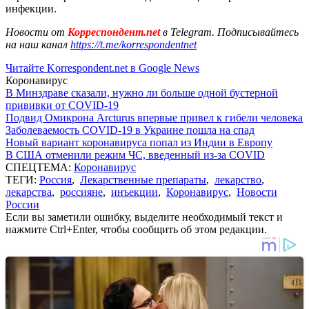
инфекции.
Новости от
Корреспондент.net
в Telegram. Подписывайтесь
на наш канал
https://t.me/korrespondentnet
Читайте Korrespondent.net в Google News
Коронавирус
В Минздраве сказали, нужно ли больше одной бустерной
прививки от COVID-19
Подвид Омикрона Arcturus впервые привел к гибели человека
Заболеваемость COVID-19 в Украине пошла на спад
Новый вариант коронавируса попал из Индии в Европу
В США отменили режим ЧС, введенный из-за COVID
СПЕЦТЕМА:
Коронавирус
ТЕГИ:
Россия
,
Лекарственные препараты
,
лекарство
,
лекарства
,
россияне
,
инъекции
,
Коронавирус
,
Новости
России
Если вы заметили ошибку, выделите необходимый текст и
нажмите Ctrl+Enter, чтобы сообщить об этом редакции.