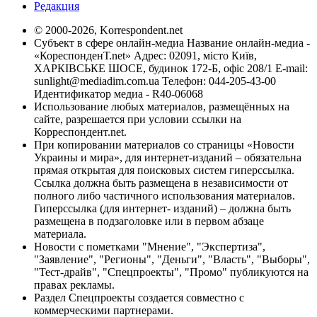
Редакция
© 2000-2026, Korrespondent.net
Субъект в сфере онлайн-медиа Название онлайн-медиа -
«КореспонденТ.net» Адрес: 02091, місто Київ,
ХАРКІВСЬКЕ ШОСЕ, будинок 172-Б, офіс 208/1 E-mail:
sunlight@mediadim.com.ua
Телефон: 044-205-43-00
Идентификатор медиа - R40-06068
Использование любых материалов, размещённых на
сайте, разрешается при условии ссылки на
Корреспондент.net.
При копировании материалов со страницы «Новости
Украины и мира», для интернет-изданий – обязательна
прямая открытая для поисковых систем гиперссылка.
Ссылка должна быть размещена в независимости от
полного либо частичного использования материалов.
Гиперссылка (для интернет- изданий) – должна быть
размещена в подзаголовке или в первом абзаце
материала.
Новости с пометками "Мнение", "Экспертиза",
"Заявление", "Регионы", "Деньги", "Власть", "Выборы",
"Тест-драйв", "Спецпроекты", "Промо" публикуются на
правах рекламы.
Раздел Спецпроекты создается совместно с
коммерческими партнерами.