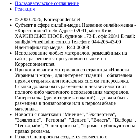
Пользовательское соглашение
Редакция
© 2000-2026, Korrespondent.net
Субъект в сфере онлайн-медиа Название онлайн-медиа -
«КореспонденТ.net» Адрес: 02091, місто Київ,
ХАРКІВСЬКЕ ШОСЕ, будинок 172-Б, офіс 208/1 E-mail:
sunlight@mediadim.com.ua
Телефон: 044-205-43-00
Идентификатор медиа - R40-06068
Использование любых материалов, размещённых на
сайте, разрешается при условии ссылки на
Корреспондент.net.
При копировании материалов со страницы «Новости
Украины и мира», для интернет-изданий – обязательна
прямая открытая для поисковых систем гиперссылка.
Ссылка должна быть размещена в независимости от
полного либо частичного использования материалов.
Гиперссылка (для интернет- изданий) – должна быть
размещена в подзаголовке или в первом абзаце
материала.
Новости с пометками "Мнение", "Экспертиза",
"Заявление", "Регионы", "Деньги", "Власть", "Выборы",
"Тест-драйв", "Спецпроекты", "Промо" публикуются на
правах рекламы.
Раздел Спецпроекты создается совместно с