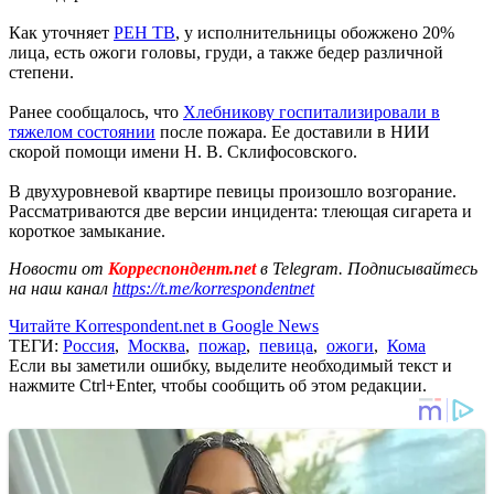
Как уточняет
РЕН ТВ
, у исполнительницы обожжено 20%
лица, есть ожоги головы, груди, а также бедер различной
степени.
Ранее сообщалось, что
Хлебникову госпитализировали в
тяжелом состоянии
после пожара. Ее доставили в НИИ
скорой помощи имени Н. В. Склифосовского.
В двухуровневой квартире певицы произошло возгорание.
Рассматриваются две версии инцидента: тлеющая сигарета и
короткое замыкание.
Новости от
Корреспондент.net
в Telegram. Подписывайтесь
на наш канал
https://t.me/korrespondentnet
Читайте Korrespondent.net в Google News
ТЕГИ:
Россия
,
Москва
,
пожар
,
певица
,
ожоги
,
Кома
Если вы заметили ошибку, выделите необходимый текст и
нажмите Ctrl+Enter, чтобы сообщить об этом редакции.