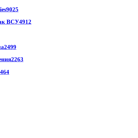
ies
9025
так ВСУ
4912
ла
2499
ения
2263
464