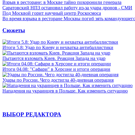
Взрыв в ресторане: в Москве тайно похоронили генерала
Саратовский НПЗ остановил работу из-за удара дронов - СМИ
Под Москвой горит научный центр Роскосмоса
Во время взрыва в ресторане Москвы погиб зять командующе
Сюжеты
Итоги 5.8: Удар по Киеву и нехватка антибаллистики
Пытаются взломать Киев. Реакция Запада на удар
Итоги 04.08: "Сафари" в Херсоне и итоги операции
Удары по России. Чего достигла 40-дневная операция
Нападения на украинцев в Польше. Как изменить ситуацию
ВЫБОР РЕДАКТОРА