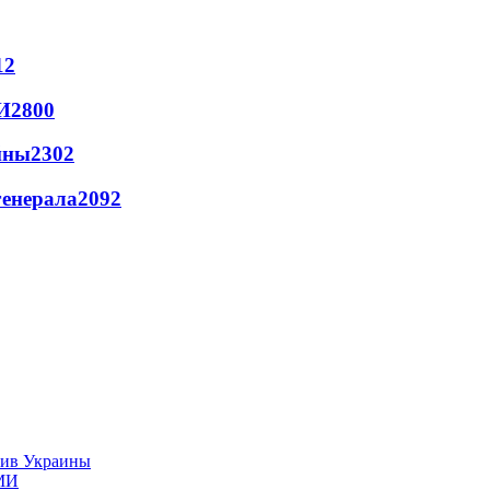
12
И
2800
йны
2302
генерала
2092
тив Украины
СМИ