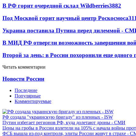
В РФ горит очередной склад Wildberries
3882
Под Москвой горит научный центр Роскосмоса
31
Украина поставила Путина перед дилеммой - СМ
В МИД РФ отвергли возможность завершения во
Второй за день: в России похоронили еще одного 
Читать комментарии
Новости России
Последние
Популярные
Комментируемые
РФ создала "украинскую бригаду" из пленных - ISW
Путин избегает регионов РФ, куда долетают дроны - СМИ
Цены на гробы в России взлетели на 105% с начала войны про
ФСБ вышла из-под контроля, элиты России живут в страхе - 