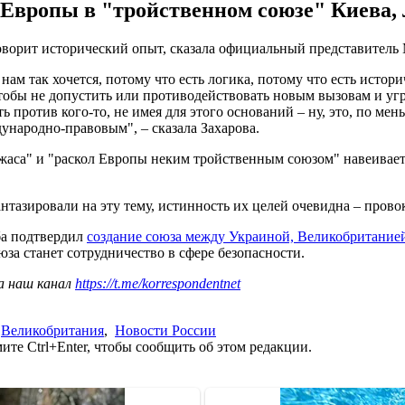
 Европы в "тройственном союзе" Киева,
ворит исторический опыт, сказала официальный представитель 
нам так хочется, потому что есть логика, потому что есть исто
чтобы не допустить или противодействовать новым вызовам и угро
ь против кого-то, не имея для этого оснований – ну, это, по мень
дународно-правовым", – сказала Захарова.
жаса" и "раскол Европы неким тройственным союзом" навеивает 
нтазировали на эту тему, истинность их целей очевидна – прово
ба подтвердил
создание союза между Украиной, Великобритание
за станет сотрудничество в сфере безопасности.
а наш канал
https://t.me/korrespondentnet
,
Великобритания
,
Новости России
те Ctrl+Enter, чтобы сообщить об этом редакции.