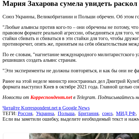
Мария Захарова сумела увидеть раскол
Союз Украины, Великобритании и Польши обречен. Об этом го
"Любые альянсы против кого-то – они обречены не потому, что 
правовом формате реальной агрессии, объединяться для того, 
стайки сбивать и сбиваться в эти стайки для того, чтобы дружит
противоречит, опять же, принятым на себя обязательствам меж
По ее словам, "нагнетание международного милитаристского у
решивших создать альянс странам.
"Эти эксперименты не должны повторяться, и как бы они не фа
Ранее на этой неделе министр иностранных дел Дмитрий Куле
формата выступил Киев в октябре 2021 года. Главной целью сою
Новости от
Корреспондент.net
в Telegram. Подписывайтесь н
Читайте Korrespondent.net в Google News
ТЕГИ:
Россия
,
Украина
,
Польша
,
Британия
,
союз
,
МИД РФ
Если вы заметили ошибку, выделите необходимый текст и нажми