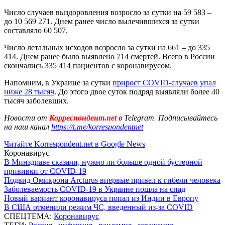
Число случаев выздоровления возросло за сутки на 59 583 –
до 10 569 271. Днем ранее число вылечившихся за сутки
составляло 60 507.
Число летальных исходов возросло за сутки на 661 – до 335
414. Днем ранее было выявлено 714 смертей. Всего в России
скончались 335 414 пациентов с коронавирусом.
Напомним, в Украине за сутки
прирост COVID-случаев упал
ниже 28 тысяч
. До этого двое суток подряд выявляли более 40
тысяч заболевших.
Новости от
Корреспондент.net
в Telegram. Подписывайтесь
на наш канал
https://t.me/korrespondentnet
Читайте Korrespondent.net в Google News
Коронавирус
В Минздраве сказали, нужно ли больше одной бустерной
прививки от COVID-19
Подвид Омикрона Arcturus впервые привел к гибели человека
Заболеваемость COVID-19 в Украине пошла на спад
Новый вариант коронавируса попал из Индии в Европу
В США отменили режим ЧС, введенный из-за COVID
СПЕЦТЕМА:
Коронавирус