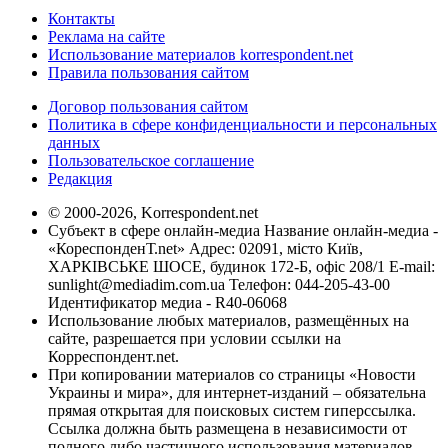
Контакты
Реклама на сайте
Использование материалов korrespondent.net
Правила пользования сайтом
Договор пользования сайтом
Политика в сфере конфиденциальности и персональных
данных
Пользовательское соглашение
Редакция
© 2000-2026, Korrespondent.net
Субъект в сфере онлайн-медиа Название онлайн-медиа -
«КореспонденТ.net» Адрес: 02091, місто Київ,
ХАРКІВСЬКЕ ШОСЕ, будинок 172-Б, офіс 208/1 E-mail:
sunlight@mediadim.com.ua
Телефон: 044-205-43-00
Идентификатор медиа - R40-06068
Использование любых материалов, размещённых на
сайте, разрешается при условии ссылки на
Корреспондент.net.
При копировании материалов со страницы «Новости
Украины и мира», для интернет-изданий – обязательна
прямая открытая для поисковых систем гиперссылка.
Ссылка должна быть размещена в независимости от
полного либо частичного использования материалов.