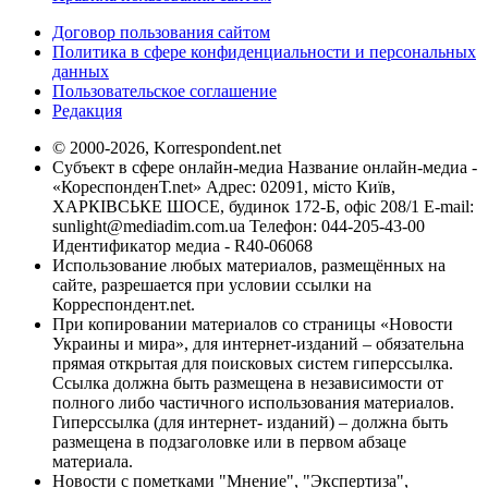
Договор пользования сайтом
Политика в сфере конфиденциальности и персональных
данных
Пользовательское соглашение
Редакция
© 2000-2026, Korrespondent.net
Субъект в сфере онлайн-медиа Название онлайн-медиа -
«КореспонденТ.net» Адрес: 02091, місто Київ,
ХАРКІВСЬКЕ ШОСЕ, будинок 172-Б, офіс 208/1 E-mail:
sunlight@mediadim.com.ua
Телефон: 044-205-43-00
Идентификатор медиа - R40-06068
Использование любых материалов, размещённых на
сайте, разрешается при условии ссылки на
Корреспондент.net.
При копировании материалов со страницы «Новости
Украины и мира», для интернет-изданий – обязательна
прямая открытая для поисковых систем гиперссылка.
Ссылка должна быть размещена в независимости от
полного либо частичного использования материалов.
Гиперссылка (для интернет- изданий) – должна быть
размещена в подзаголовке или в первом абзаце
материала.
Новости с пометками "Мнение", "Экспертиза",