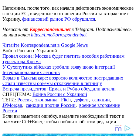
Напомним, после того, как начали действовать экономические
санкции ЕС, введенные в отношении России за вторжение в
Украину,
финансовый рынок РФ обрушился
.
Новости от
Корреспондент.net
в Telegram. Подписывайтесь
на наш канал
https://t.me/korrespondentnet
Читайте Korrespondent.net в Google News
Война России с Украиной
Провал сезона: Москва будет платить пособия работникам
турсектора Крыма
У Сухопутних військах зробили заяву щодо інтеграції
Інтернаціональних легіонів
Взрыв в Сыктывкаре: возросло количество пострадавших
Стали известны объемы отключений в пятницу
Встреча президентов: Ермак и Рубио обсудили детали
СПЕЦТЕМА:
Война России с Украиной
ТЕГИ:
Россия
,
экономика
,
Fitch
,
дефолт
,
санкции
,
JPMorgan
,
санкции против России
,
военное вторжение
России
Если вы заметили ошибку, выделите необходимый текст и
нажмите Ctrl+Enter, чтобы сообщить об этом редакции.