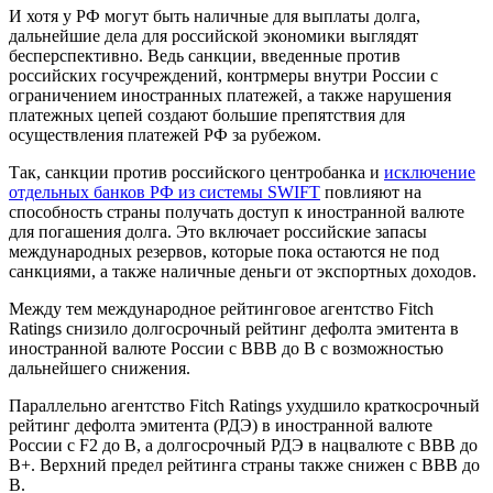
И хотя у РФ могут быть наличные для выплаты долга,
дальнейшие дела для российской экономики выглядят
бесперспективно. Ведь санкции, введенные против
российских госучреждений, контрмеры внутри России с
ограничением иностранных платежей, а также нарушения
платежных цепей создают большие препятствия для
осуществления платежей РФ за рубежом.
Так, санкции против российского центробанка и
исключение
отдельных банков РФ из системы SWIFT
повлияют на
способность страны получать доступ к иностранной валюте
для погашения долга. Это включает российские запасы
международных резервов, которые пока остаются не под
санкциями, а также наличные деньги от экспортных доходов.
Между тем международное рейтинговое агентство Fitch
Ratings снизило долгосрочный рейтинг дефолта эмитента в
иностранной валюте России с ВВВ до В с возможностью
дальнейшего снижения.
Параллельно агентство Fitch Ratings ухудшило краткосрочный
рейтинг дефолта эмитента (РДЭ) в иностранной валюте
России с F2 до В, а долгосрочный РДЭ в нацвалюте с ВВВ до
В+. Верхний предел рейтинга страны также снижен с ВВВ до
В.