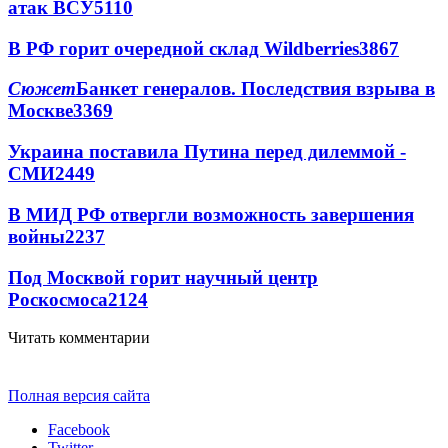
атак ВСУ
5110
В РФ горит очередной склад Wildberries
3867
Сюжет
Банкет генералов. Последствия взрыва в
Москве
3369
Украина поставила Путина перед дилеммой -
СМИ
2449
В МИД РФ отвергли возможность завершения
войны
2237
Под Москвой горит научный центр
Роскосмоса
2124
Читать комментарии
Полная версия сайта
Facebook
Twitter