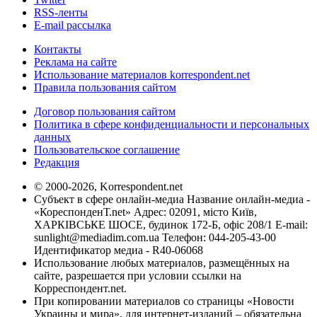
RSS-ленты
E-mail рассылка
Контакты
Реклама на сайте
Использование материалов korrespondent.net
Правила пользования сайтом
Договор пользования сайтом
Политика в сфере конфиденциальности и персональных
данных
Пользовательское соглашение
Редакция
© 2000-2026, Korrespondent.net
Субъект в сфере онлайн-медиа Название онлайн-медиа -
«КореспонденТ.net» Адрес: 02091, місто Київ,
ХАРКІВСЬКЕ ШОСЕ, будинок 172-Б, офіс 208/1 E-mail:
sunlight@mediadim.com.ua
Телефон: 044-205-43-00
Идентификатор медиа - R40-06068
Использование любых материалов, размещённых на
сайте, разрешается при условии ссылки на
Корреспондент.net.
При копировании материалов со страницы «Новости
Украины и мира», для интернет-изданий – обязательна