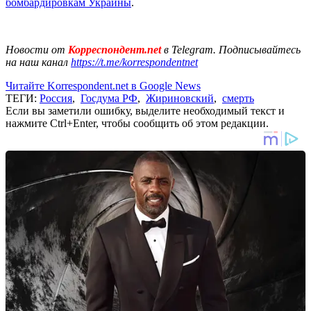
бомбардировкам Украины
.
Новости от
Корреспондент.net
в Telegram. Подписывайтесь
на наш канал
https://t.me/korrespondentnet
Читайте Korrespondent.net в Google News
ТЕГИ:
Россия
,
Госдума РФ
,
Жириновский
,
смерть
Если вы заметили ошибку, выделите необходимый текст и
нажмите Ctrl+Enter, чтобы сообщить об этом редакции.