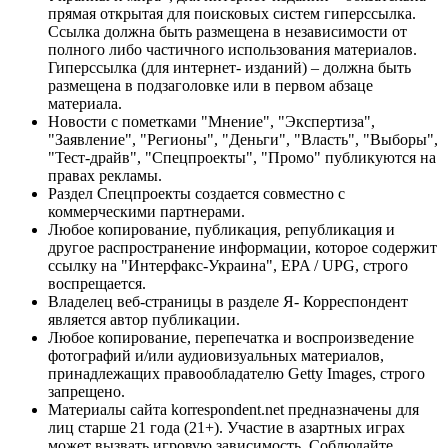
прямая открытая для поисковых систем гиперссылка.
Ссылка должна быть размещена в независимости от
полного либо частичного использования материалов.
Гиперссылка (для интернет- изданий) – должна быть
размещена в подзаголовке или в первом абзаце
материала.
Новости с пометками "Мнение", "Экспертиза",
"Заявление", "Регионы", "Деньги", "Власть", "Выборы",
"Тест-драйв", "Спецпроекты", "Промо" публикуются на
правах рекламы.
Раздел Спецпроекты создается совместно с
коммерческими партнерами.
Любое копирование, публикация, републикация и
другое распространение информации, которое содержит
ссылку на "Интерфакс-Украина", EPA / UPG, строго
воспрещается.
Владелец веб-страницы в разделе Я- Корреспондент
является автор публикации.
Любое копирование, перепечатка и воспроизведение
фотографий и/или аудиовизуальных материалов,
принадлежащих правообладателю Getty Images, строго
запрещено.
Материалы сайта korrespondent.net предназначены для
лиц старше 21 года (21+). Участие в азартных играх
может вызвать игровую зависимость. Соблюдайте