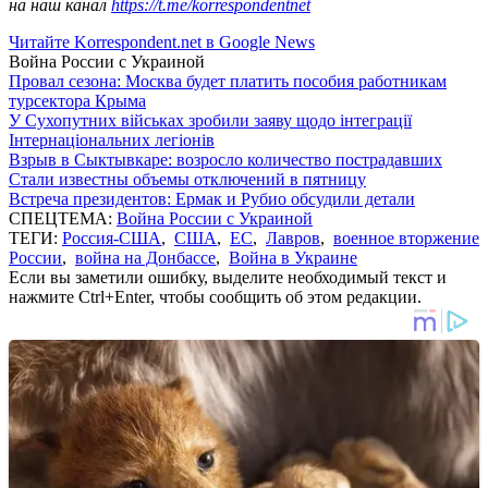
на наш канал
https://t.me/korrespondentnet
Читайте Korrespondent.net в Google News
Война России с Украиной
Провал сезона: Москва будет платить пособия работникам
турсектора Крыма
У Сухопутних військах зробили заяву щодо інтеграції
Інтернаціональних легіонів
Взрыв в Сыктывкаре: возросло количество пострадавших
Стали известны объемы отключений в пятницу
Встреча президентов: Ермак и Рубио обсудили детали
СПЕЦТЕМА:
Война России с Украиной
ТЕГИ:
Россия-США
,
США
,
ЕС
,
Лавров
,
военное вторжение
России
,
война на Донбассе
,
Война в Украине
Если вы заметили ошибку, выделите необходимый текст и
нажмите Ctrl+Enter, чтобы сообщить об этом редакции.