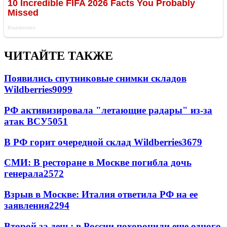
ЧИТАЙТЕ ТАКЖЕ
Появились спутниковые снимки складов
Wildberries
9099
РФ активизировала "летающие радары" из-за
атак ВСУ
5051
В РФ горит очередной склад Wildberries
3679
СМИ: В ресторане в Москве погибла дочь
генерала
2572
Взрыв в Москве: Италия ответила РФ на ее
заявления
2294
Второй за день: в России похоронили еще одного