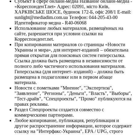
Субъект в сфере онлайн-медиа Название онлайн-медиа -
«КореспонденТ.net» Адрес: 02091, місто Київ,
ХАРКІВСЬКЕ ШОСЕ, будинок 172-Б, офіс 208/1 E-mail:
sunlight@mediadim.com.ua
Телефон: 044-205-43-00
Идентификатор медиа - R40-06068
Использование любых материалов, размещённых на
сайте, разрешается при условии ссылки на
Корреспондент.net.
При копировании материалов со страницы «Новости
Украины и мира», для интернет-изданий – обязательна
прямая открытая для поисковых систем гиперссылка.
Ссылка должна быть размещена в независимости от
полного либо частичного использования материалов.
Гиперссылка (для интернет- изданий) – должна быть
размещена в подзаголовке или в первом абзаце
материала.
Новости с пометками "Мнение", "Экспертиза",
"Заявление", "Регионы", "Деньги", "Власть", "Выборы",
"Тест-драйв", "Спецпроекты", "Промо" публикуются на
правах рекламы.
Раздел Спецпроекты создается совместно с
коммерческими партнерами.
Любое копирование, публикация, републикация и
другое распространение информации, которое содержит
ссылку на "Интерфакс-Украина", EPA / UPG, строго