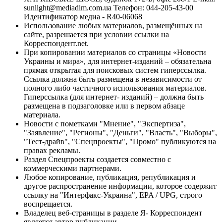
sunlight@mediadim.com.ua
Телефон: 044-205-43-00
Идентификатор медиа - R40-06068
Использование любых материалов, размещённых на
сайте, разрешается при условии ссылки на
Корреспондент.net.
При копировании материалов со страницы «Новости
Украины и мира», для интернет-изданий – обязательна
прямая открытая для поисковых систем гиперссылка.
Ссылка должна быть размещена в независимости от
полного либо частичного использования материалов.
Гиперссылка (для интернет- изданий) – должна быть
размещена в подзаголовке или в первом абзаце
материала.
Новости с пометками "Мнение", "Экспертиза",
"Заявление", "Регионы", "Деньги", "Власть", "Выборы",
"Тест-драйв", "Спецпроекты", "Промо" публикуются на
правах рекламы.
Раздел Спецпроекты создается совместно с
коммерческими партнерами.
Любое копирование, публикация, републикация и
другое распространение информации, которое содержит
ссылку на "Интерфакс-Украина", EPA / UPG, строго
воспрещается.
Владелец веб-страницы в разделе Я- Корреспондент
является автор публикации.