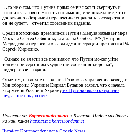
"Это не о том, что Путина прямо сейчас хотят свергнуть и
готовится заговор. Но есть понимание, или пожелание, что в
достаточно обозримой перспективе управлять государством
он не будет", - отметил собеседник издания.
Среди возможных преемников Путина Медуза называет мэра
Москвы Сергея Собянина, замглавы Совбеза РФ Дмитрия
Медведева и первого замглавы администрации президента РФ
Сергей Кириенко.
"Однако во власти все понимают, что Путин может уйти
только при серьезном ухудшении состояния здоровья", -
подчеркивает издание.
Отметим, накануне начальник Главного управления разведки
Минобороны Украины Кирилл Буданов заявил, что с начала
вторжения России в Украину
на Путина было совершено
неудачное покушение
.
Новости от
Корреспондент.net
в Telegram. Подписывайтесь
на наш канал
https://t.me/korrespondentnet
Читайте Korrespondent.net в Google News