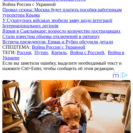
Война России с Украиной
Провал сезона: Москва будет платить пособия работникам
турсектора Крыма
У Сухопутних військах зробили заяву щодо інтеграції
Інтернаціональних легіонів
Взрыв в Сыктывкаре: возросло количество пострадавших
Стали известны объемы отключений в пятницу
Встреча президентов: Ермак и Рубио обсудили детали
СПЕЦТЕМА:
Война России с Украиной
ТЕГИ:
Россия
,
Путин
,
Кремль
,
Война с Россией
,
Война в
Украине
Если вы заметили ошибку, выделите необходимый текст и
нажмите Ctrl+Enter, чтобы сообщить об этом редакции.