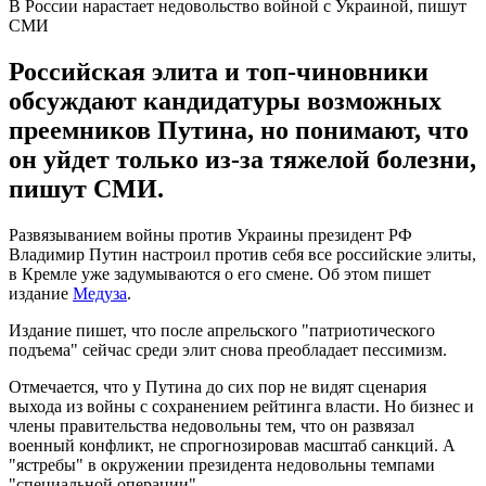
В России нарастает недовольство войной с Украиной, пишут
СМИ
Российская элита и топ-чиновники
обсуждают кандидатуры возможных
преемников Путина, но понимают, что
он уйдет только из-за тяжелой болезни,
пишут СМИ.
Развязыванием войны против Украины президент РФ
Владимир Путин настроил против себя все российские элиты,
в Кремле уже задумываются о его смене. Об этом пишет
издание
Медуза
.
Издание пишет, что после апрельского "патриотического
подъема" сейчас среди элит снова преобладает пессимизм.
Отмечается, что у Путина до сих пор не видят сценария
выхода из войны с сохранением рейтинга власти. Но бизнес и
члены правительства недовольны тем, что он развязал
военный конфликт, не спрогнозировав масштаб санкций. А
"ястребы" в окружении президента недовольны темпами
"специальной операции".