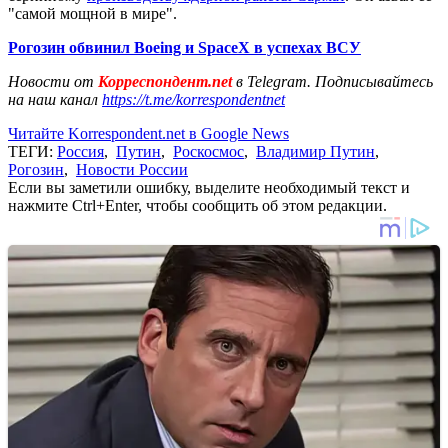
"самой мощной в мире".
Рогозин обвинил Boeing и SpaceX в успехах ВСУ
Новости от
Корреспондент.net
в Telegram. Подписывайтесь
на наш канал
https://t.me/korrespondentnet
Читайте Korrespondent.net в Google News
ТЕГИ:
Россия
,
Путин
,
Роскосмос
,
Владимир Путин
,
Рогозин
,
Новости России
Если вы заметили ошибку, выделите необходимый текст и
нажмите Ctrl+Enter, чтобы сообщить об этом редакции.