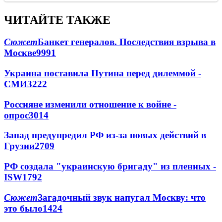
ЧИТАЙТЕ ТАКЖЕ
Сюжет
Банкет генералов. Последствия взрыва в
Москве
9991
Украина поставила Путина перед дилеммой -
СМИ
3222
Россияне изменили отношение к войне -
опрос
3014
Запад предупредил РФ из-за новых действий в
Грузии
2709
РФ создала "украинскую бригаду" из пленных -
ISW
1792
Сюжет
Загадочный звук напугал Москву: что
это было
1424