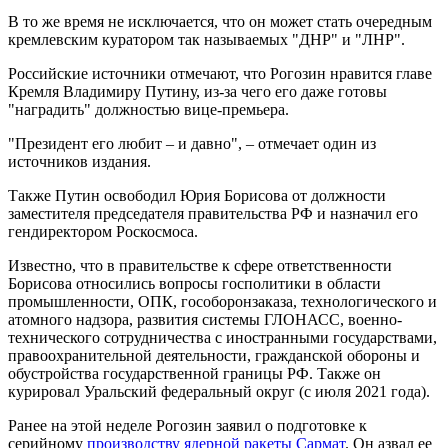
В то же время не исключается, что он может стать очередным
кремлевским куратором так называемых "ДНР" и "ЛНР".
Российские источники отмечают, что Рогозин нравится главе
Кремля Владимиру Путину, из-за чего его даже готовы
"наградить" должностью вице-премьера.
"Президент его любит – и давно", – отмечает один из
источников издания.
Также Путин освободил Юрия Борисова от должности
заместителя председателя правительства РФ и назначил его
гендиректором Роскосмоса.
Известно, что в правительстве к сфере ответственности
Борисова относились вопросы госполитики в области
промышленности, ОПК, гособоронзаказа, технологического и
атомного надзора, развития системы ГЛОНАСС, военно-
технического сотрудничества с иностранными государствами,
правоохранительной деятельности, гражданской обороны и
обустройства государственной границы РФ. Также он
курировал Уральский федеральный округ (с июля 2021 года).
Ранее на этой неделе Рогозин заявил о подготовке к
серийному
производству ядерной ракеты Сармат
. Он азвал ее