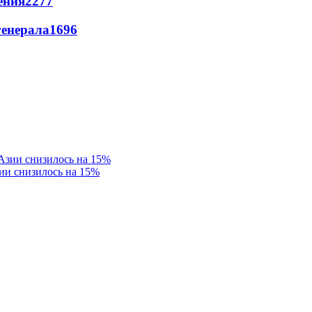
ения
2277
генерала
1696
ии снизилось на 15%