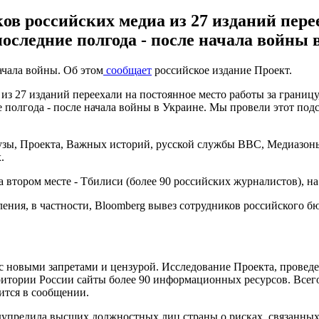
ков российских медиа из 27 изданий пере
последние полгода - после начала войны 
ачала войны. Об этом
сообщает
российское издание Проект.
из 27 изданий переехали на постоянное место работы за границу
 полгода - после начала войны в Украине. Мы провели этот под
узы, Проекта, Важных историй, русской службы BBC, Медиазоны
.
а втором месте - Тбилиси (более 90 российских журналистов), на 
ния, в частности, Bloomberg вывез сотрудников российского бю
 новыми запретами и цензурой. Исследование Проекта, проведе
рритории России сайты более 90 информационных ресурсов. Всег
рится в сообщении.
упредила высших должностных лиц страны о рисках, связанных 