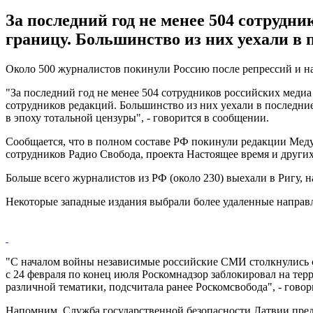
За последний год не менее 504 сотрудни
границу. Большинство из них уехали в 
Около 500 журналистов покинули Россию после репрессий и н
"За последний год не менее 504 сотрудников российских медиа 
сотрудников редакций. Большинство из них уехали в последние
в эпоху тотальной цензуры", - говорится в сообщении.
Сообщается, что в полном составе РФ покинули редакции Мед
сотрудников Радио Свобода, проекта Настоящее время и других
Больше всего журналистов из РФ (около 230) выехали в Ригу, н
Некоторые западные издания выбрали более удаленные направле
"С началом войны независимые российские СМИ столкнулись с
с 24 февраля по конец июля Роскомнадзор заблокировал на те
различной тематики, подсчитала ранее Роскомсвобода", - гово
Напомним, Служба государственной безопасности Латвии пред