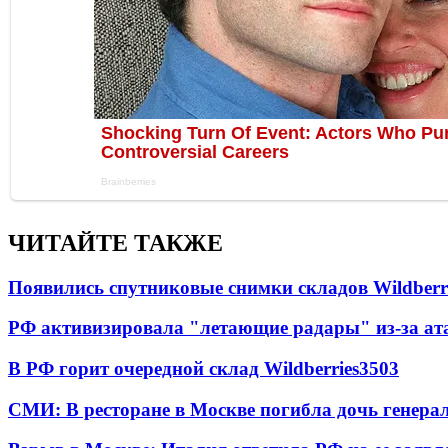
ЧИТАЙТЕ ТАКЖЕ
Появились спутниковые снимки складов Wildberr
РФ активизировала "летающие радары" из-за а
В РФ горит очередной склад Wildberries
3503
СМИ: В ресторане в Москве погибла дочь генера