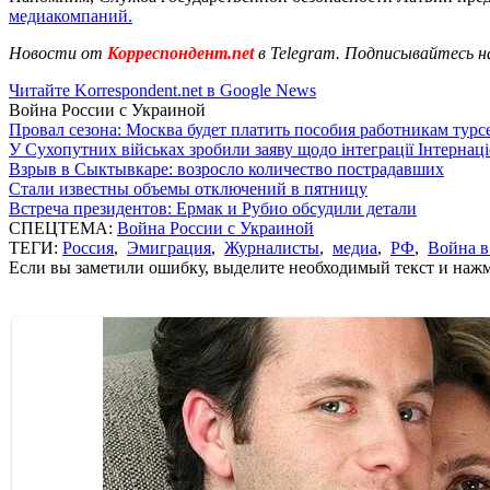
медиакомпаний.
Новости от
Корреспондент.net
в Telegram. Подписывайтесь н
Читайте Korrespondent.net в Google News
Война России с Украиной
Провал сезона: Москва будет платить пособия работникам тур
У Сухопутних військах зробили заяву щодо інтеграції Інтернац
Взрыв в Сыктывкаре: возросло количество пострадавших
Стали известны объемы отключений в пятницу
Встреча президентов: Ермак и Рубио обсудили детали
СПЕЦТЕМА:
Война России с Украиной
ТЕГИ:
Россия
,
Эмиграция
,
Журналисты
,
медиа
,
РФ
,
Война в
Если вы заметили ошибку, выделите необходимый текст и нажми