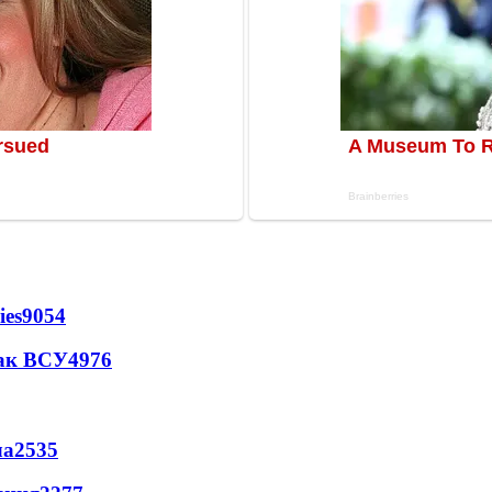
ies
9054
так ВСУ
4976
ла
2535