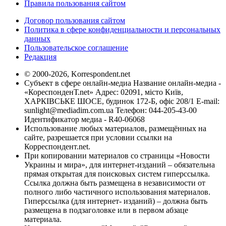
Правила пользования сайтом
Договор пользования сайтом
Политика в сфере конфиденциальности и персональных
данных
Пользовательское соглашение
Редакция
© 2000-2026, Korrespondent.net
Субъект в сфере онлайн-медиа Название онлайн-медиа -
«КореспонденТ.net» Адрес: 02091, місто Київ,
ХАРКІВСЬКЕ ШОСЕ, будинок 172-Б, офіс 208/1 E-mail:
sunlight@mediadim.com.ua
Телефон: 044-205-43-00
Идентификатор медиа - R40-06068
Использование любых материалов, размещённых на
сайте, разрешается при условии ссылки на
Корреспондент.net.
При копировании материалов со страницы «Новости
Украины и мира», для интернет-изданий – обязательна
прямая открытая для поисковых систем гиперссылка.
Ссылка должна быть размещена в независимости от
полного либо частичного использования материалов.
Гиперссылка (для интернет- изданий) – должна быть
размещена в подзаголовке или в первом абзаце
материала.