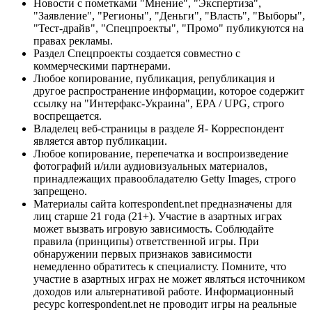
Новости с пометками "Мнение", "Экспертиза",
"Заявление", "Регионы", "Деньги", "Власть", "Выборы",
"Тест-драйв", "Спецпроекты", "Промо" публикуются на
правах рекламы.
Раздел Спецпроекты создается совместно с
коммерческими партнерами.
Любое копирование, публикация, републикация и
другое распространение информации, которое содержит
ссылку на "Интерфакс-Украина", EPA / UPG, строго
воспрещается.
Владелец веб-страницы в разделе Я- Корреспондент
является автор публикации.
Любое копирование, перепечатка и воспроизведение
фотографий и/или аудиовизуальных материалов,
принадлежащих правообладателю Getty Images, строго
запрещено.
Материалы сайта korrespondent.net предназначены для
лиц старше 21 года (21+). Участие в азартных играх
может вызвать игровую зависимость. Соблюдайте
правила (принципы) ответственной игры. При
обнаружении первых признаков зависимости
немедленно обратитесь к специалисту. Помните, что
участие в азартных играх не может являться источником
доходов или альтернативой работе. Информационный
ресурс korrespondent.net не проводит игры на реальные