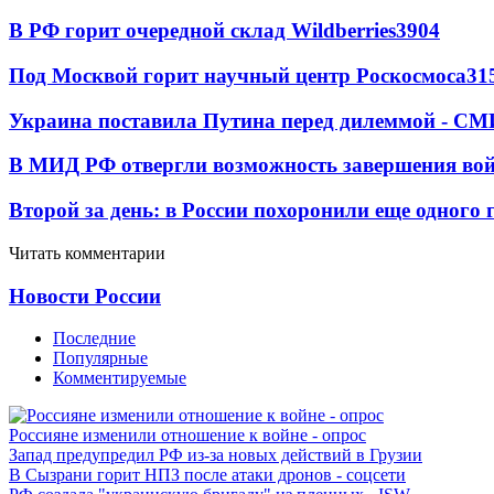
В РФ горит очередной склад Wildberries
3904
Под Москвой горит научный центр Роскосмоса
31
Украина поставила Путина перед дилеммой - СМ
В МИД РФ отвергли возможность завершения во
Второй за день: в России похоронили еще одного 
Читать комментарии
Новости России
Последние
Популярные
Комментируемые
Россияне изменили отношение к войне - опрос
Запад предупредил РФ из-за новых действий в Грузии
В Сызрани горит НПЗ после атаки дронов - соцсети