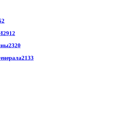
52
И
2912
йны
2320
генерала
2133