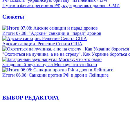
РФ создала "украинскую бригаду" из пленных - ISW
Путин избегает регионов РФ, куда долетают дроны - СМИ
Сюжеты
Итоги 07.08: "Адские" санкции и "парад" дронов
Адские санкции. Решение Сената США
"Охотиться на лучника, а не на стрелу". Как Украине бороться 
Загадочный звук напугал Москву: что это было
Итоги 06.08: Санкции против РФ и дрон в Лейпциге
ВЫБОР РЕДАКТОРА