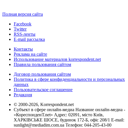
Полная версия сайта
Facebook
Twitter
RSS-ленты
E-mail рассылка
Контакты
Реклама на сайте
Использование материалов korrespondent.net
Правила пользования сайтом
Договор пользования сайтом
Политика в сфере конфиденциальности и персональных
данных
Пользовательское соглашение
Редакция
© 2000-2026, Korrespondent.net
Субъект в сфере онлайн-медиа Название онлайн-медиа -
«КореспонденТ.net» Адрес: 02091, місто Київ,
ХАРКІВСЬКЕ ШОСЕ, будинок 172-Б, офіс 208/1 E-mail:
sunlight@mediadim.com.ua
Телефон: 044-205-43-00