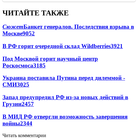
ЧИТАЙТЕ ТАКЖЕ
Сюжет
Банкет генералов. Последствия взрыва в
Москве
9052
В РФ горит очередной склад Wildberries
3921
Под Москвой горит научный центр
Роскосмоса
3185
Украина поставила Путина перед дилеммой -
СМИ
3025
Запад предупредил РФ из-за новых действий в
Грузии
2457
В МИД РФ отвергли возможность завершения
войны
2344
Читать комментарии