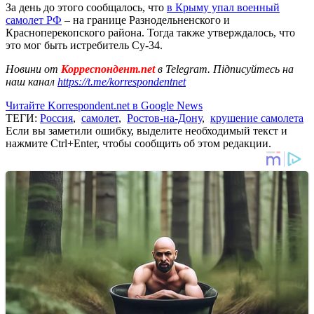
За день до этого сообщалось, что
в Крыму упал военный
самолет РФ
– на границе Разнодельненского и
Красноперекопского района. Тогда также утверждалось, что
это мог быть истребитель Су-34.
Новини от
Корреспондент.net
в Telegram. Підписуйтесь на
наш канал
https://t.me/korrespondentnet
Читайте Korrespondent.net в Google News
ТЕГИ:
Россия
,
самолет
,
Ростов-на-Дону
,
крушение самолета
Если вы заметили ошибку, выделите необходимый текст и
нажмите Ctrl+Enter, чтобы сообщить об этом редакции.