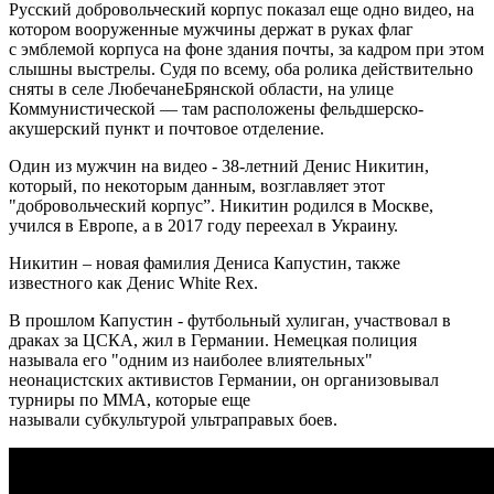
Русский добровольческий корпус показал еще одно видео, на
котором вооруженные мужчины держат в руках флаг
с эмблемой корпуса на фоне здания почты, за кадром при этом
слышны выстрелы. Судя по всему, оба ролика действительно
сняты в селе ЛюбечанеБрянской области, на улице
Коммунистической — там расположены фельдшерско-
акушерский пункт и почтовое отделение.
Один из мужчин на видео - 38-летний Денис Никитин,
который, по некоторым данным, возглавляет этот
"добровольческий корпус”. Никитин родился в Москве,
учился в Европе, а в 2017 году переехал в Украину.
Никитин – новая фамилия Дениса Капустин, также
известного как Денис White Rex.
В прошлом Капустин - футбольный хулиган, участвовал в
драках за ЦСКА, жил в Германии. Немецкая полиция
называла его "одним из наиболее влиятельных"
неонацистских активистов Германии, он организовывал
турниры по MMA, которые еще
называли субкультурой ультраправых боев.