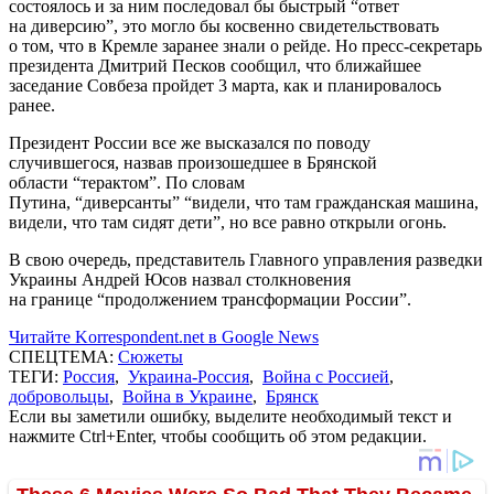
состоялось и за ним последовал бы быстрый “ответ
на диверсию”, это могло бы косвенно свидетельствовать
о том, что в Кремле заранее знали о рейде. Но пресс-секретарь
президента Дмитрий Песков сообщил, что ближайшее
заседание Совбеза пройдет 3 марта, как и планировалось
ранее.
Президент России все же высказался по поводу
случившегося, назвав произошедшее в Брянской
области “терактом”. По словам
Путина, “диверсанты” “видели, что там гражданская машина,
видели, что там сидят дети”, но все равно открыли огонь.
В свою очередь, представитель Главного управления разведки
Украины Андрей Юсов назвал столкновения
на границе “продолжением трансформации России”.
Читайте Korrespondent.net в Google News
СПЕЦТЕМА:
Сюжеты
ТЕГИ:
Россия
,
Украина-Россия
,
Война с Россией
,
добровольцы
,
Война в Украине
,
Брянск
Если вы заметили ошибку, выделите необходимый текст и
нажмите Ctrl+Enter, чтобы сообщить об этом редакции.