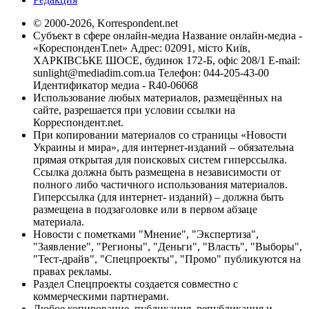
© 2000-2026, Korrespondent.net
Субъект в сфере онлайн-медиа Название онлайн-медиа -
«КореспонденТ.net» Адрес: 02091, місто Київ,
ХАРКІВСЬКЕ ШОСЕ, будинок 172-Б, офіс 208/1 E-mail:
sunlight@mediadim.com.ua
Телефон: 044-205-43-00
Идентификатор медиа - R40-06068
Использование любых материалов, размещённых на
сайте, разрешается при условии ссылки на
Корреспондент.net.
При копировании материалов со страницы «Новости
Украины и мира», для интернет-изданий – обязательна
прямая открытая для поисковых систем гиперссылка.
Ссылка должна быть размещена в независимости от
полного либо частичного использования материалов.
Гиперссылка (для интернет- изданий) – должна быть
размещена в подзаголовке или в первом абзаце
материала.
Новости с пометками "Мнение", "Экспертиза",
"Заявление", "Регионы", "Деньги", "Власть", "Выборы",
"Тест-драйв", "Спецпроекты", "Промо" публикуются на
правах рекламы.
Раздел Спецпроекты создается совместно с
коммерческими партнерами.
Любое копирование, публикация, републикация и