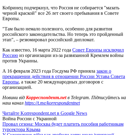
Кобринец подчеркнул, что Россия не собирается "мазать
черной краской" все 26 лет своего пребывания в Совете
Европы.
"Там было немало полезного, особенно для развития
российского законодательства. Но теперь это пройденный
этап", – резюмировал российский дипломат.
Как известно, 16 марта 2022 года
Совет Европы исключил
Россию
из организации из-за развязанной Кремлем войны
против Украины.
А 16 февраля 2023 года Госдума РФ приняла
закон о
прекращении действия в отношении России Устава Совета
Европы
, а также 20 международных договоров с
организацией.
Новини від
Корреспондент.net
в Telegram. Підписуйтесь на
наш канал
https://t.me/korrespondentnet
Читайте Korrespondent.net в Google News
Война России с Украиной
Провал сезона: Москва будет платить пособия работникам
турсектора Крыма
У Сухопутних військах зробили заяву щодо інтеграції