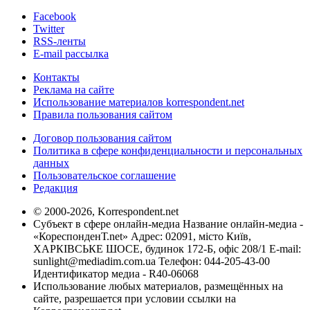
Facebook
Twitter
RSS-ленты
E-mail рассылка
Контакты
Реклама на сайте
Использование материалов korrespondent.net
Правила пользования сайтом
Договор пользования сайтом
Политика в сфере конфиденциальности и персональных
данных
Пользовательское соглашение
Редакция
© 2000-2026, Korrespondent.net
Субъект в сфере онлайн-медиа Название онлайн-медиа -
«КореспонденТ.net» Адрес: 02091, місто Київ,
ХАРКІВСЬКЕ ШОСЕ, будинок 172-Б, офіс 208/1 E-mail:
sunlight@mediadim.com.ua
Телефон: 044-205-43-00
Идентификатор медиа - R40-06068
Использование любых материалов, размещённых на
сайте, разрешается при условии ссылки на