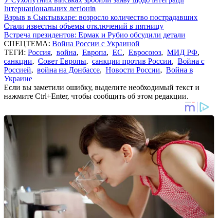
Інтернаціональних легіонів
Взрыв в Сыктывкаре: возросло количество пострадавших
Стали известны объемы отключений в пятницу
Встреча президентов: Ермак и Рубио обсудили детали
СПЕЦТЕМА:
Война России с Украиной
ТЕГИ:
Россия
,
война
,
Европа
,
ЕС
,
Евросоюз
,
МИД РФ
,
санкции
,
Совет Европы
,
санкции против России
,
Война с
Россией
,
война на Донбассе
,
Новости России
,
Война в
Украине
Если вы заметили ошибку, выделите необходимый текст и
нажмите Ctrl+Enter, чтобы сообщить об этом редакции.