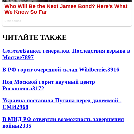
ЧИТАЙТЕ ТАКЖЕ
Сюжет
Банкет генералов. Последствия взрыва в
Москве
7897
В РФ горит очередной склад Wildberries
3916
Под Москвой горит научный центр
Роскосмоса
3172
Украина поставила Путина перед дилеммой -
СМИ
2968
В МИД РФ отвергли возможность завершения
войны
2335