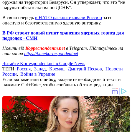
оружия на территории Беларуси. Он утверждает, что это "не
нарушат обязательства по ДСНВ".
В свою очередь
в НАТО раскритиковали Россию
за ее
опасную и безответственную ядерную риторику.
В РФ строят новый пункт хранения ядерных торпед для
подлодок - СМИ
Новини від
Корреспондент.net
в Telegram. Підписуйтесь на
наш канал
https://t.me/korrespondentnet
Читайте Korrespondent.net в Google News
ТЕГИ:
Россия
,
Запад
,
Кремль
,
Дмитрий Песков
,
Новости
России
,
Война в Украине
Если вы заметили ошибку, выделите необходимый текст и
нажмите Ctrl+Enter, чтобы сообщить об этом редакции.