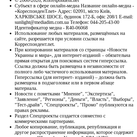
© 2000-2026, Korrespondent.net
Субъект в сфере онлайн-медиа Название онлайн-медиа -
«КореспонденТ.net» Адрес: 02091, місто Київ,
ХАРКІВСЬКЕ ШОСЕ, будинок 172-Б, офіс 208/1 E-mail:
sunlight@mediadim.com.ua
Телефон: 044-205-43-00
Идентификатор медиа - R40-06068
Использование любых материалов, размещённых на
сайте, разрешается при условии ссылки на
Корреспондент.net.
При копировании материалов со страницы «Новости
Украины и мира», для интернет-изданий – обязательна
прямая открытая для поисковых систем гиперссылка.
Ссылка должна быть размещена в независимости от
полного либо частичного использования материалов.
Гиперссылка (для интернет- изданий) – должна быть
размещена в подзаголовке или в первом абзаце
материала.
Новости с пометками "Мнение", "Экспертиза",
"Заявление", "Регионы", "Деньги", "Власть", "Выборы",
"Тест-драйв", "Спецпроекты", "Промо" публикуются на
правах рекламы.
Раздел Спецпроекты создается совместно с
коммерческими партнерами.
Любое копирование, публикация, републикация и
другое распространение информации, которое содержит