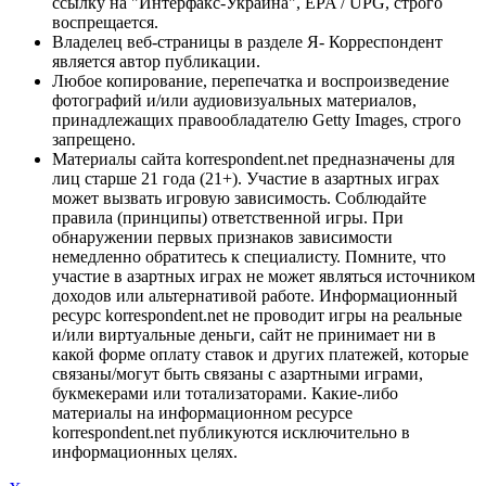
ссылку на "Интерфакс-Украина", EPA / UPG, строго
воспрещается.
Владелец веб-страницы в разделе Я- Корреспондент
является автор публикации.
Любое копирование, перепечатка и воспроизведение
фотографий и/или аудиовизуальных материалов,
принадлежащих правообладателю Getty Images, строго
запрещено.
Материалы сайта korrespondent.net предназначены для
лиц старше 21 года (21+). Участие в азартных играх
может вызвать игровую зависимость. Соблюдайте
правила (принципы) ответственной игры. При
обнаружении первых признаков зависимости
немедленно обратитесь к специалисту. Помните, что
участие в азартных играх не может являться источником
доходов или альтернативой работе. Информационный
ресурс korrespondent.net не проводит игры на реальные
и/или виртуальные деньги, сайт не принимает ни в
какой форме оплату ставок и других платежей, которые
связаны/могут быть связаны с азартными играми,
букмекерами или тотализаторами. Какие-либо
материалы на информационном ресурсе
korrespondent.net публикуются исключительно в
информационных целях.