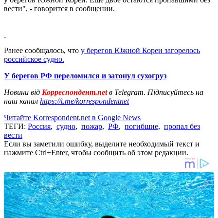
вести", - говорится в сообщении.
Ранее сообщалось, что
у берегов Южной Кореи загорелось
российское судно.
У берегов РФ переломился и затонул сухогруз
Новини від
Корреспондент.net
в Telegram. Підписуйтесь на
наш канал
https://t.me/korrespondentnet
Читайте Korrespondent.net в Google News
ТЕГИ:
Россия
,
судно
,
пожар
,
РФ
,
погибшие
,
пропал без
вести
Если вы заметили ошибку, выделите необходимый текст и
нажмите Ctrl+Enter, чтобы сообщить об этом редакции.