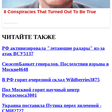
ЧИТАЙТЕ ТАКЖЕ
РФ активизировала "летающие радары" из-за
атак ВСУ
5137
Сюжет
Банкет генералов. Последствия взрыва в
Москве
4648
В РФ горит очередной склад Wildberries
3875
Под Москвой горит научный центр
Роскосмоса
3001
Украина поставила Путина перед дилеммой -
СМИ
2727