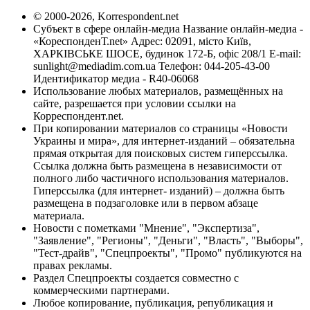
© 2000-2026, Korrespondent.net
Субъект в сфере онлайн-медиа Название онлайн-медиа -
«КореспонденТ.net» Адрес: 02091, місто Київ,
ХАРКІВСЬКЕ ШОСЕ, будинок 172-Б, офіс 208/1 E-mail:
sunlight@mediadim.com.ua
Телефон: 044-205-43-00
Идентификатор медиа - R40-06068
Использование любых материалов, размещённых на
сайте, разрешается при условии ссылки на
Корреспондент.net.
При копировании материалов со страницы «Новости
Украины и мира», для интернет-изданий – обязательна
прямая открытая для поисковых систем гиперссылка.
Ссылка должна быть размещена в независимости от
полного либо частичного использования материалов.
Гиперссылка (для интернет- изданий) – должна быть
размещена в подзаголовке или в первом абзаце
материала.
Новости с пометками "Мнение", "Экспертиза",
"Заявление", "Регионы", "Деньги", "Власть", "Выборы",
"Тест-драйв", "Спецпроекты", "Промо" публикуются на
правах рекламы.
Раздел Спецпроекты создается совместно с
коммерческими партнерами.
Любое копирование, публикация, републикация и