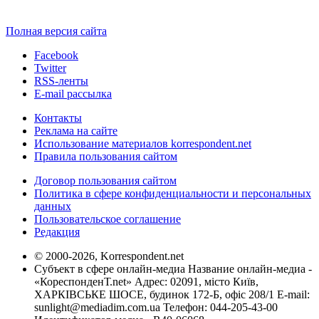
Полная версия сайта
Facebook
Twitter
RSS-ленты
E-mail рассылка
Контакты
Реклама на сайте
Использование материалов korrespondent.net
Правила пользования сайтом
Договор пользования сайтом
Политика в сфере конфиденциальности и персональных
данных
Пользовательское соглашение
Редакция
© 2000-2026, Korrespondent.net
Субъект в сфере онлайн-медиа Название онлайн-медиа -
«КореспонденТ.net» Адрес: 02091, місто Київ,
ХАРКІВСЬКЕ ШОСЕ, будинок 172-Б, офіс 208/1 E-mail:
sunlight@mediadim.com.ua
Телефон: 044-205-43-00