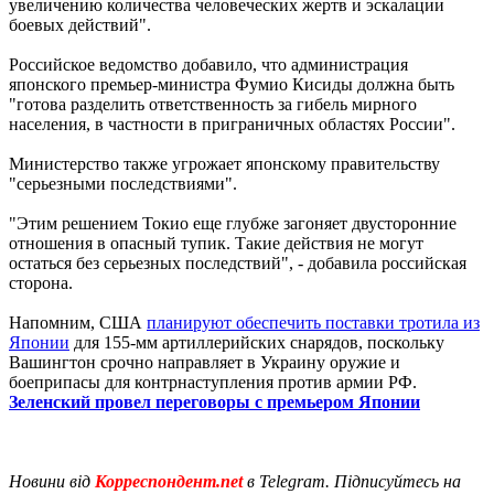
увеличению количества человеческих жертв и эскалации
боевых действий".
Российское ведомство добавило, что администрация
японского премьер-министра Фумио Кисиды должна быть
"готова разделить ответственность за гибель мирного
населения, в частности в приграничных областях России".
Министерство также угрожает японскому правительству
"серьезными последствиями".
"Этим решением Токио еще глубже загоняет двусторонние
отношения в опасный тупик. Такие действия не могут
остаться без серьезных последствий", - добавила российская
сторона.
Напомним, США
планируют обеспечить поставки тротила из
Японии
для 155-мм артиллерийских снарядов, поскольку
Вашингтон срочно направляет в Украину оружие и
боеприпасы для контрнаступления против армии РФ.
Зеленский провел переговоры с премьером Японии
Новини від
Корреспондент.net
в Telegram. Підписуйтесь на