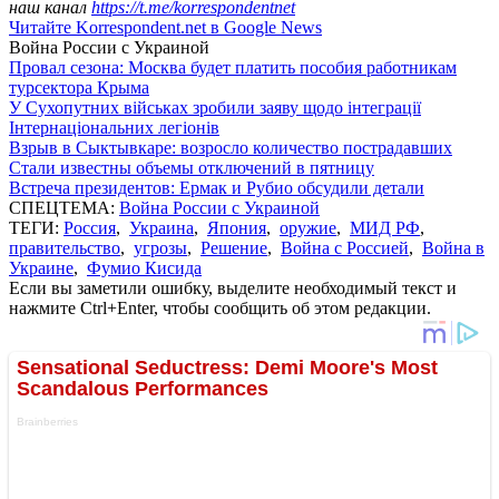
наш канал
https://t.me/korrespondentnet
Читайте Korrespondent.net в Google News
Война России с Украиной
Провал сезона: Москва будет платить пособия работникам
турсектора Крыма
У Сухопутних військах зробили заяву щодо інтеграції
Інтернаціональних легіонів
Взрыв в Сыктывкаре: возросло количество пострадавших
Стали известны объемы отключений в пятницу
Встреча президентов: Ермак и Рубио обсудили детали
СПЕЦТЕМА:
Война России с Украиной
ТЕГИ:
Россия
,
Украина
,
Япония
,
оружие
,
МИД РФ
,
правительство
,
угрозы
,
Решение
,
Война с Россией
,
Война в
Украине
,
Фумио Кисида
Если вы заметили ошибку, выделите необходимый текст и
нажмите Ctrl+Enter, чтобы сообщить об этом редакции.