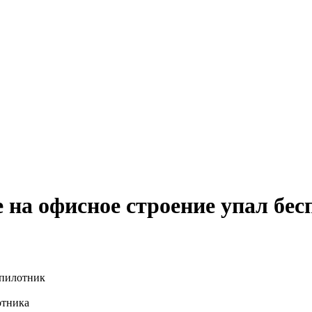
е на офисное строение упал бе
отника