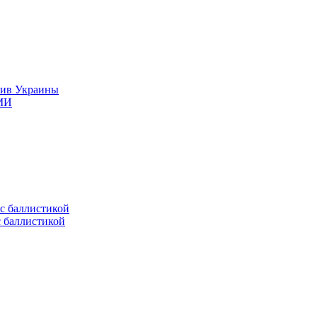
тив Украины
СМИ
с баллистикой