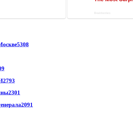
Москве
5308
09
И
2793
йны
2301
генерала
2091