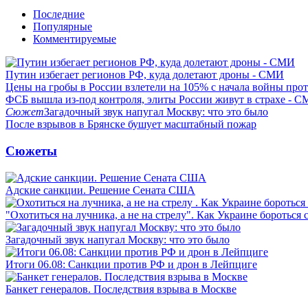
Последние
Популярные
Комментируемые
Путин избегает регионов РФ, куда долетают дроны - СМИ
Цены на гробы в России взлетели на 105% с начала войны про
ФСБ вышла из-под контроля, элиты России живут в страхе - 
Сюжет
Загадочный звук напугал Москву: что это было
После взрывов в Брянске бушует масштабный пожар
Сюжеты
Адские санкции. Решение Сената США
"Охотиться на лучника, а не на стрелу". Как Украине бороться 
Загадочный звук напугал Москву: что это было
Итоги 06.08: Санкции против РФ и дрон в Лейпциге
Банкет генералов. Последствия взрыва в Москве