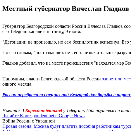
Местный губернатор Вячеслав Гладков з
Губернатор Белгородской области России Вячеслав Гладков со
его Telegram-канале в пятницу, 9 июня.
"Детонации не произошло, но сам беспилотник вспыхнул. Его 
По его словам, "пострадавших нет, есть незначительные разр
Гладков добавил, что на месте происшествия "находятся мэр 
Напомним, власти Белгородской области России
запретили ме
одного месяца.
Россия перебросила спецназ под Белгород для борьбы с парт
Новини від
Кореспондент.net
у Telegram. Підписуйтесь на наш
Читайте Korrespondent.net в Google News
Война России с Украиной
Провал сезона: Москва будет платить пособия работникам тур