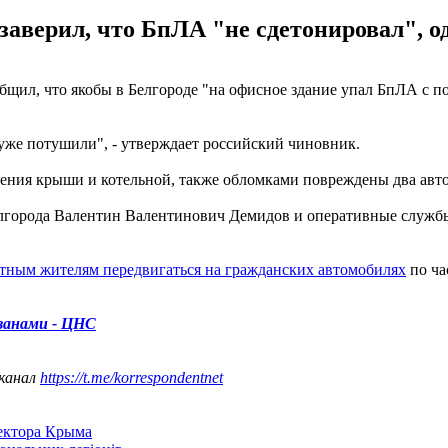
аверил, что БпЛА "не сдетонировал", од
общил, что якобы в Белгороде "на офисное здание упал БпЛА с 
уже потушили", - утверждает российский чиновник.
ушения крыши и котельной, также обломками повреждены два авт
Белгорода Валентин Валентинович Демидов и оперативные служб
стным жителям передвигаться на гражданских автомобилях
по ча
изанами - ЦНС
 канал
https://t.me/korrespondentnet
сектора Крыма