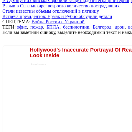
У Сухопутних військах зробили заяву щодо інтеграції Інтернац
Взрыв в Сыктывкаре: возросло количество пострадавших
Стали известны объемы отключений в пятницу
Встреча президентов: Ермак и Рубио обсудили детали
СПЕЦТЕМА:
Война России с Украиной
ТЕГИ:
офис
,
пожар
,
БПЛА
,
беспилотник
,
Белгород
,
дрон
,
в
Если вы заметили ошибку, выделите необходимый текст и нажми