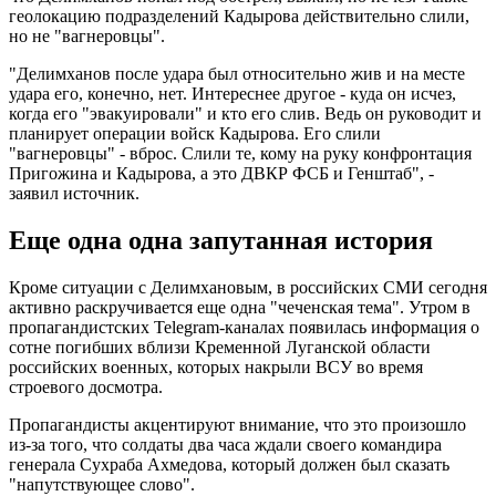
геолокацию подразделений Кадырова действительно слили,
но не "вагнеровцы".
"Делимханов после удара был относительно жив и на месте
удара его, конечно, нет. Интереснее другое - куда он исчез,
когда его "эвакуировали" и кто его слив. Ведь он руководит и
планирует операции войск Кадырова. Его слили
"вагнеровцы" - вброс. Слили те, кому на руку конфронтация
Пригожина и Кадырова, а это ДВКР ФСБ и Генштаб", -
заявил источник.
Еще одна одна запутанная история
Кроме ситуации с Делимхановым, в российских СМИ сегодня
активно раскручивается еще одна "чеченская тема". Утром в
пропагандистских Telegram-каналах появилась информация о
сотне погибших вблизи Кременной Луганской области
российских военных, которых накрыли ВСУ во время
строевого досмотра.
Пропагандисты акцентируют внимание, что это произошло
из-за того, что солдаты два часа ждали своего командира
генерала Сухраба Ахмедова, который должен был сказать
"напутствующее слово".