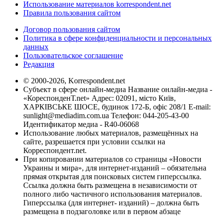
Использование материалов korrespondent.net
Правила пользования сайтом
Договор пользования сайтом
Политика в сфере конфиденциальности и персональных
данных
Пользовательское соглашение
Редакция
© 2000-2026, Korrespondent.net
Субъект в сфере онлайн-медиа Название онлайн-медиа -
«КореспонденТ.net» Адрес: 02091, місто Київ,
ХАРКІВСЬКЕ ШОСЕ, будинок 172-Б, офіс 208/1 E-mail:
sunlight@mediadim.com.ua
Телефон: 044-205-43-00
Идентификатор медиа - R40-06068
Использование любых материалов, размещённых на
сайте, разрешается при условии ссылки на
Корреспондент.net.
При копировании материалов со страницы «Новости
Украины и мира», для интернет-изданий – обязательна
прямая открытая для поисковых систем гиперссылка.
Ссылка должна быть размещена в независимости от
полного либо частичного использования материалов.
Гиперссылка (для интернет- изданий) – должна быть
размещена в подзаголовке или в первом абзаце