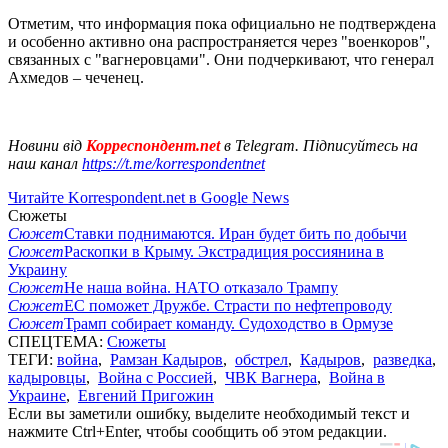
Отметим, что информация пока официально не подтверждена
и особенно активно она распространяется через "военкоров",
связанных с "вагнеровцами". Они подчеркивают, что генерал
Ахмедов – чеченец.
Новини від
Корреспондент.net
в Telegram. Підписуйтесь на
наш канал
https://t.me/korrespondentnet
Читайте Korrespondent.net в Google News
Сюжеты
Сюжет
Ставки поднимаются. Иран будет бить по добычи
Сюжет
Раскопки в Крыму. Экстрадиция россиянина в
Украину
Сюжет
Не наша война. НАТО отказало Трампу
Сюжет
ЕС поможет Дружбе. Страсти по нефтепроводу
Сюжет
Трамп собирает команду. Судоходство в Ормузе
СПЕЦТЕМА:
Сюжеты
ТЕГИ:
война
,
Рамзан Кадыров
,
обстрел
,
Кадыров
,
разведка
,
кадыровцы
,
Война с Россией
,
ЧВК Вагнера
,
Война в
Украине
,
Евгений Пригожин
Если вы заметили ошибку, выделите необходимый текст и
нажмите Ctrl+Enter, чтобы сообщить об этом редакции.