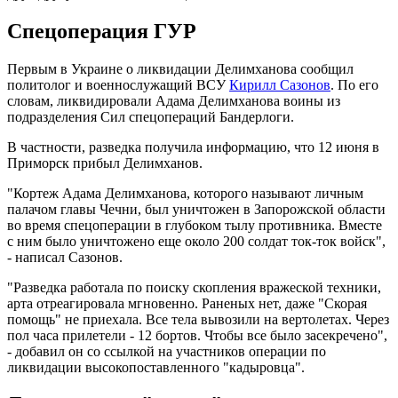
Спецоперация ГУР
Первым в Украине о ликвидации Делимханова сообщил
политолог и военнослужащий ВСУ
Кирилл Сазонов
. По его
словам, ликвидировали Адама Делимханова воины из
подразделения Сил спецопераций Бандерлоги.
В частности, разведка получила информацию, что 12 июня в
Приморск прибыл Делимханов.
"Кортеж Адама Делимханова, которого называют личным
палачом главы Чечни, был уничтожен в Запорожской области
во время спецоперации в глубоком тылу противника. Вместе
с ним было уничтожено еще около 200 солдат ток-ток войск",
- написал Сазонов.
"Разведка работала по поиску скопления вражеской техники,
арта отреагировала мгновенно. Раненых нет, даже "Скорая
помощь" не приехала. Все тела вывозили на вертолетах. Через
пол часа прилетели - 12 бортов. Чтобы все было засекречено",
- добавил он со ссылкой на участников операции по
ликвидации высокопоставленного "кадыровца".