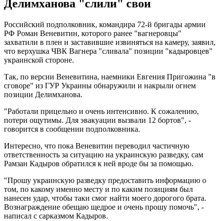
Делимханова "слили" свои
Российский подполковник, командира 72-й бригады армии
РФ Роман Веневитин, которого ранее "вагнеровцы"
захватили в плен и заставившие извиняться на камеру, заявил,
что верхушка ЧВК Вагнера "сливала" позиции "кадыровцев"
украинской стороне.
Так, по версии Веневитина, наемники Евгения Пригожина "в
сговоре" из ГУР Украины обнаружили и накрыли огнем
позиции Делимханова.
"Работали прицельно и очень интенсивно. К сожалению,
потери ощутимы. Для эвакуации вызвали 12 бортов", -
говорится в сообщении подполковника.
Интересно, что пока Веневитин переводил частичную
ответственность за ситуацию на украинскую разведку, сам
Рамзан Кадыров обратился к ней вроде бы за помощью.
"Прошу украинскую разведку предоставить информацию о
том, по какому именно месту и по каким позициям был
нанесен удар, чтобы таки смог найти моего дорогого брата.
Вознаграждение обещаю щедрое и очень прошу помочь", -
написал с сарказмом Кадыров.