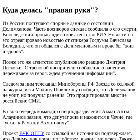
Куда делась "правая рука"?
Из России поступают спорные данные о состоянии
Делимханова. Часть военкоров сначала сообщала о его смерти.
Впоследствии пропагандистское агентство РИА Новости на
это отреагировало новостью от спикера Госдумы Вячеслава
Володина, что он общался с Делимхановым и вроде бы "жив
и здоров".
Позже это же агентство опубликовало реакцию Дмитрия
Пескова: "С тревогой восприняли сообщение о ранениях,
переживаем за героя, ждем уточнения информации".
Следом за ним телеканал Минобороны РФ Звезда со ссылкой
на журналиста Мадину Шавлохову сообщил, что Делимханов
не убит, но получил ранения. Это процитировали многие
российские СМИ.
В свою очередь командир спецподразделения Ахмат Апты
Алаудинов заявил, что депутат жив и находится в Чечне, где
"уехал к Рамзану Ахматовичу".
Проект
ВЧК-ОГПУ
со ссылкой на источники подтверждает,
что Делимханов попал под обстрел, выжил, но исчез. Также