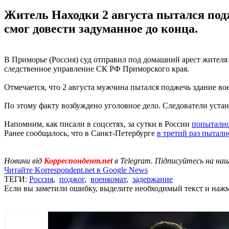
Житель Находки 2 августа пытался подж
смог довести задуманное до конца.
В Приморье (Россия) суд отправил под домашний арест жител
следственное управление СК РФ Приморского края.
Отмечается, что 2 августа мужчина пытался поджечь здание вое
По этому факту возбуждено уголовное дело. Следователи устан
Напомним, как писали в соцсетях, за сутки в России
попыталис
Ранее сообщалось, что в Санкт-Петербурге
в третий раз пытали
Новини від
Корреспондент.net
в Telegram. Підписуйтесь на на
Читайте Korrespondent.net в Google News
ТЕГИ:
Россия
,
поджог
,
военкомат
,
задержание
Если вы заметили ошибку, выделите необходимый текст и нажми