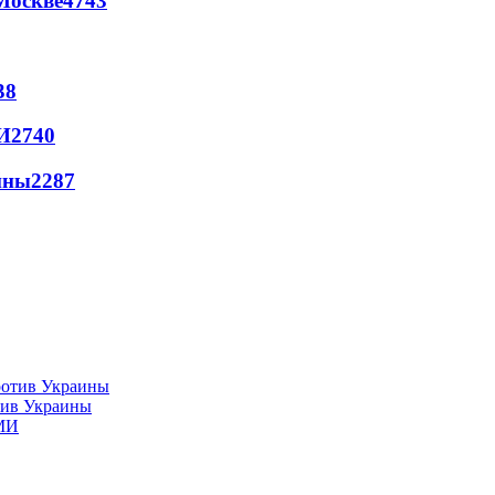
Москве
4743
38
И
2740
йны
2287
тив Украины
СМИ