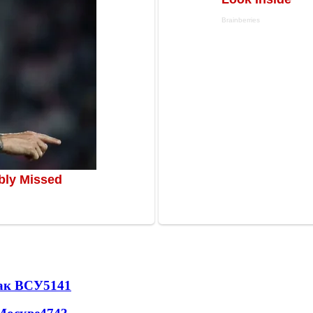
так ВСУ
5141