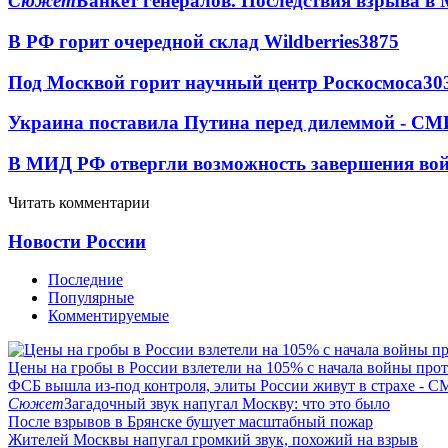
Сюжет
Банкет генералов. Последствия взрыва в 
В РФ горит очередной склад Wildberries
3875
Под Москвой горит научный центр Роскосмоса
30
Украина поставила Путина перед дилеммой - СМ
В МИД РФ отвергли возможность завершения во
Читать комментарии
Новости России
Последние
Популярные
Комментируемые
Цены на гробы в России взлетели на 105% с начала войны про
ФСБ вышла из-под контроля, элиты России живут в страхе - 
Сюжет
Загадочный звук напугал Москву: что это было
После взрывов в Брянске бушует масштабный пожар
Жителей Москвы напугал громкий звук, похожий на взрыв