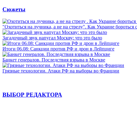
Сюжеты
"Охотиться на лучника, а не на стрелу". Как Украине бороться 
Загадочный звук напугал Москву: что это было
Итоги 06.08: Санкции против РФ и дрон в Лейпциге
Банкет генералов. Последствия взрыва в Москве
Грязные технологии. Атаки РФ на выборы во Франции
ВЫБОР РЕДАКТОРА