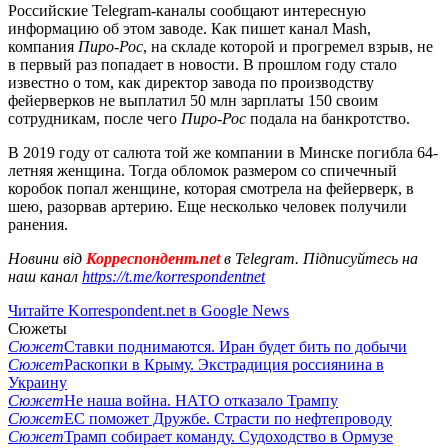
Российские Telegram-каналы сообщают интересную
информацию об этом заводе. Как пишет канал Mash,
компания
Пиро-Рос
, на складе которой и прогремел взрыв, не
в первый раз попадает в новости. В прошлом году стало
известно о том, как директор завода по производству
фейерверков не выплатил 50 млн зарплаты 150 своим
сотрудникам, после чего
Пиро-Рос
подала на банкротство.
В 2019 году от салюта той же компании в Минске погибла 64-
летняя женщина. Тогда обломок размером со спичечный
коробок попал женщине, которая смотрела на фейерверк, в
шею, разорвав артерию. Еще несколько человек получили
ранения.
Новини від
Корреспондент.net
в Telegram. Підписуйтесь на
наш канал
https://t.me/korrespondentnet
Читайте Korrespondent.net в Google News
Сюжеты
Сюжет
Ставки поднимаются. Иран будет бить по добычи
Сюжет
Раскопки в Крыму. Экстрадиция россиянина в
Украину
Сюжет
Не наша война. НАТО отказало Трампу
Сюжет
ЕС поможет Дружбе. Страсти по нефтепроводу
Сюжет
Трамп собирает команду. Судоходство в Ормузе