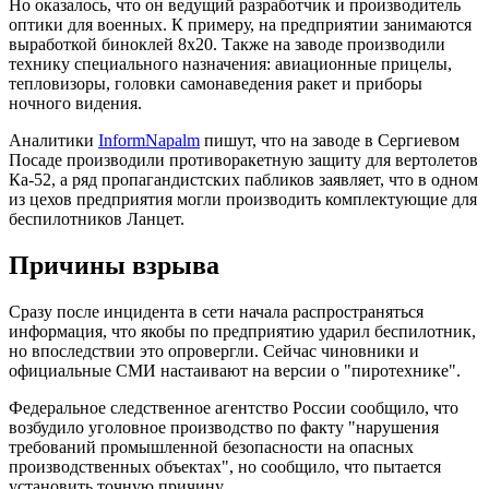
Но оказалось, что он ведущий разработчик и производитель
оптики для военных. К примеру, на предприятии занимаются
выработкой биноклей 8х20. Также на заводе производили
технику специального назначения: авиационные прицелы,
тепловизоры, головки самонаведения ракет и приборы
ночного видения.
Аналитики
InformNapalm
пишут, что на заводе в Сергиевом
Посаде производили противоракетную защиту для вертолетов
Ка-52, а ряд пропагандистских пабликов заявляет, что в одном
из цехов предприятия могли производить комплектующие для
беспилотников Ланцет.
Причины взрыва
Сразу после инцидента в сети начала распространяться
информация, что якобы по предприятию ударил беспилотник,
но впоследствии это опровергли. Сейчас чиновники и
официальные СМИ настаивают на версии о "пиротехнике".
Федеральное следственное агентство России сообщило, что
возбудило уголовное производство по факту "нарушения
требований промышленной безопасности на опасных
производственных объектах", но сообщило, что пытается
установить точную причину.