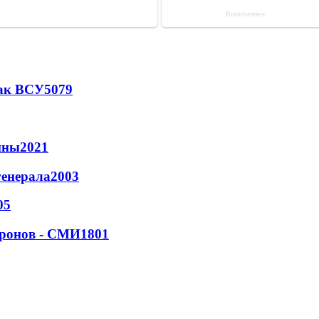
так ВСУ
5079
йны
2021
генерала
2003
05
дронов - СМИ
1801