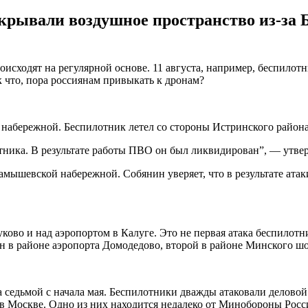
акрывали воздушное пространство из-з
сходят на регулярной основе. 11 августа, например, беспилотн
 что, пора россиянам привыкать к дронам?
набережной. Беспилотник летел со стороны Истринского район
отника. В результате работы ПВО он был ликвидирован”, — утв
амышевской набережной. Собянин уверяет, что в результате ата
ово и над аэропортом в Калуге. Это не первая атака беспилотни
н в районе аэропорта Домодедово, второй в районе Минского шо
а седьмой с начала мая. Беспилотники дважды атаковали делово
 в Москве. Одно из них находится недалеко от Минобороны Рос