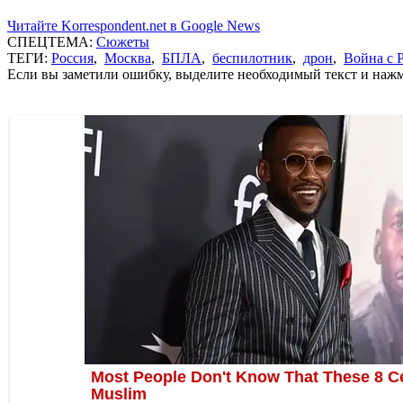
Читайте Korrespondent.net в Google News
СПЕЦТЕМА:
Сюжеты
ТЕГИ:
Россия
,
Москва
,
БПЛА
,
беспилотник
,
дрон
,
Война с 
Если вы заметили ошибку, выделите необходимый текст и нажми