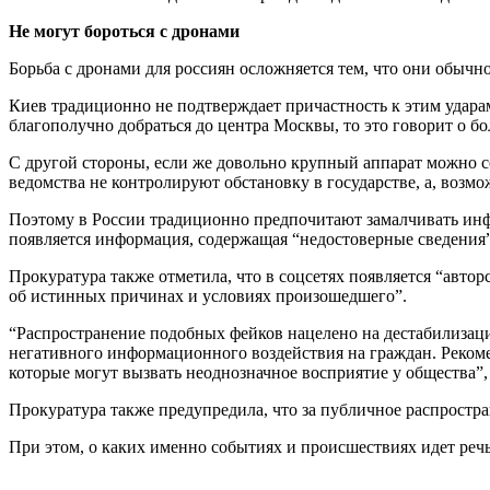
Не могут бороться с дронами
Борьба с дронами для россиян осложняется тем, что они обычн
Киев традиционно не подтверждает причастность к этим ударам
благополучно добраться до центра Москвы, то это говорит о 
С другой стороны, если же довольно крупный аппарат можно соб
ведомства не контролируют обстановку в государстве, а, возмо
Поэтому в России традиционно предпочитают замалчивать инфо
появляется информация, содержащая “недостоверные сведения”
Прокуратура также отметила, что в соцсетях появляется “авт
об истинных причинах и условиях произошедшего”.
“Распространение подобных фейков нацелено на дестабилизац
негативного информационного воздействия на граждан. Реком
которые могут вызвать неоднозначное восприятие у общества”
Прокуратура также предупредила, что за публичное распрост
При этом, о каких именно событиях и происшествиях идет речь