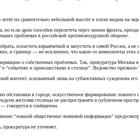
о летят на сравнительно небольшой высоте и плохо видны на экр
, но если дрон способен перелететь через линию фронта, преод
больших проблемах в российской противовоздушной обороне.
рать, оснастить взрывчаткой и запустить в самой России, а не 
жно, и границу — не исключено, что какие-то компоненты этих а
рмацию о собственных проблемах. Так, прокуратура Москвы вып
 о “событиях и происшествиях в столице”. Ведомство призвало 
орский контент, основанный лишь на субъективных суждениях ег
ию обстановки в городе, искусственное формирование ложного 
ендуем жителям столицы не распространять в публичном прост
, — говорится в сообщении.
ранение “ложной общественно значимой информации” предусмотр
, прокуратура не уточняет.