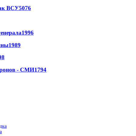
так ВСУ
5076
генерала
1996
йны
1989
98
дронов - СМИ
1794
а