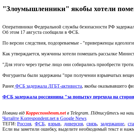
"Злоумышленники" якобы хотели помеша
Оперативники Федеральной службы безопасности РФ задержали
Об этом 17 августа сообщили в ФСБ.
По версии следствия, подозреваемые - "приверженцы идеоло
Как утверждается, мужчины хотели помешать рассылке Министе
"Для этого через третье лицо они собирались приобрести троти
Фигуранты были задержаны "при получении взрывчатых вещест
Ранее
ФСБ задержала ЛГБТ-активиста
, якобы оказывавшего 
ФСБ задержала россиянина "за попытку перехода на сторо
Новини від
Корреспондент.net
в Telegram. Підписуйтесь на на
Читайте Korrespondent.net в Google News
ТЕГИ:
Россия
,
ФСБ
,
взрыв
,
диверсия
,
связь
,
задержание
,
ст
Если вы заметили ошибку, выделите необходимый текст и нажми