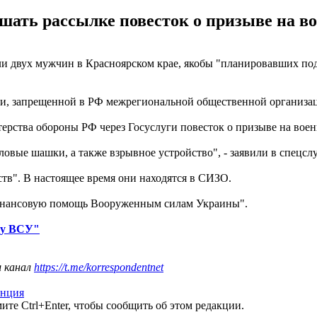
ть рассылке повесток о призыве на вое
 двух мужчин в Красноярском крае, якобы "планировавших подр
гии, запрещенной в РФ межрегиональной общественной организ
рства обороны РФ через Госуслуги повесток о призыве на воен
ловые шашки, а также взрывное устройство", - заявили в спецсл
в". В настоящее время они находятся в СИЗО.
финансовую помощь Вооруженным силам Украины".
ну ВСУ"
ш канал
https://t.me/korrespondentnet
анция
те Ctrl+Enter, чтобы сообщить об этом редакции.