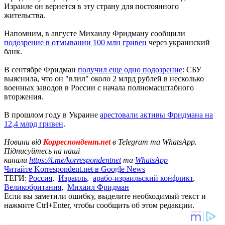
Израиле он вернется в эту страну для постоянного
жительства.
Напомним, в августе Михаилу Фридману сообщили
подозрение в отмывании 100 млн гривен
через украинский
банк.
В сентябре Фридман
получил еще одно подозрение
: СБУ
выяснила, что он "влил" около 2 млрд рублей в несколько
военных заводов в России с начала полномасштабного
вторжения.
В прошлом году в Украине
арестовали активы Фридмана на
12,4 млрд гривен
.
Новини від
Корреспондент.net
в Telegram та WhatsApp.
Підписуйтесь на наші
канали
https://t.me/korrespondentnet
та
WhatsApp
Читайте Korrespondent.net в Google News
ТЕГИ:
Россия
,
Израиль
,
арабо-израильский конфликт
,
Великобритания
,
Михаил Фридман
Если вы заметили ошибку, выделите необходимый текст и
нажмите Ctrl+Enter, чтобы сообщить об этом редакции.