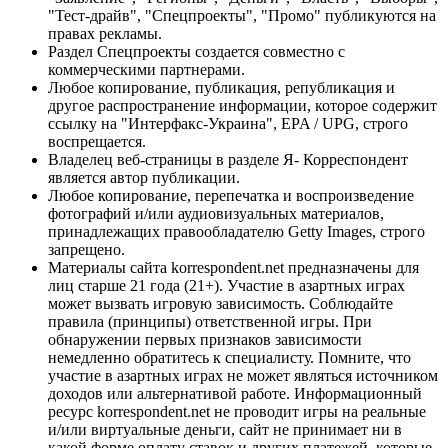
"Тест-драйв", "Спецпроекты", "Промо" публикуются на
правах рекламы.
Раздел Спецпроекты создается совместно с
коммерческими партнерами.
Любое копирование, публикация, републикация и
другое распространение информации, которое содержит
ссылку на "Интерфакс-Украина", EPA / UPG, строго
воспрещается.
Владелец веб-страницы в разделе Я- Корреспондент
является автор публикации.
Любое копирование, перепечатка и воспроизведение
фотографий и/или аудиовизуальных материалов,
принадлежащих правообладателю Getty Images, строго
запрещено.
Материалы сайта korrespondent.net предназначены для
лиц старше 21 года (21+). Участие в азартных играх
может вызвать игровую зависимость. Соблюдайте
правила (принципы) ответственной игры. При
обнаружении первых признаков зависимости
немедленно обратитесь к специалисту. Помните, что
участие в азартных играх не может являться источником
доходов или альтернативой работе. Информационный
ресурс korrespondent.net не проводит игры на реальные
и/или виртуальные деньги, сайт не принимает ни в
какой форме оплату ставок и других платежей, которые