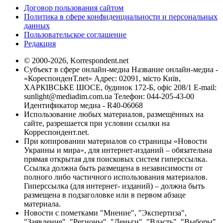
Договор пользования сайтом
Политика в сфере конфиденциальности и персональных
данных
Пользовательское соглашение
Редакция
© 2000-2026, Korrespondent.net
Субъект в сфере онлайн-медиа Название онлайн-медиа -
«КореспонденТ.net» Адрес: 02091, місто Київ,
ХАРКІВСЬКЕ ШОСЕ, будинок 172-Б, офіс 208/1 E-mail:
sunlight@mediadim.com.ua
Телефон: 044-205-43-00
Идентификатор медиа - R40-06068
Использование любых материалов, размещённых на
сайте, разрешается при условии ссылки на
Корреспондент.net.
При копировании материалов со страницы «Новости
Украины и мира», для интернет-изданий – обязательна
прямая открытая для поисковых систем гиперссылка.
Ссылка должна быть размещена в независимости от
полного либо частичного использования материалов.
Гиперссылка (для интернет- изданий) – должна быть
размещена в подзаголовке или в первом абзаце
материала.
Новости с пометками "Мнение", "Экспертиза",
"Заявление", "Регионы", "Деньги", "Власть", "Выборы",