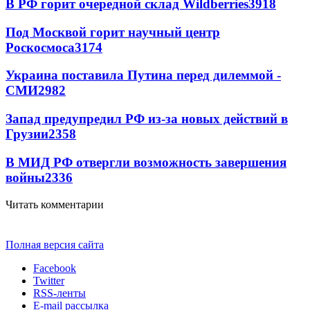
В РФ горит очередной склад Wildberries
3918
Под Москвой горит научный центр
Роскосмоса
3174
Украина поставила Путина перед дилеммой -
СМИ
2982
Запад предупредил РФ из-за новых действий в
Грузии
2358
В МИД РФ отвергли возможность завершения
войны
2336
Читать комментарии
Полная версия сайта
Facebook
Twitter
RSS-ленты
E-mail рассылка