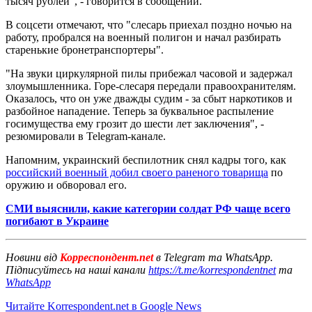
тысяч рублей", - говорится в сообщении.
В соцсети отмечают, что "слесарь приехал поздно ночью на
работу, пробрался на военный полигон и начал разбирать
старенькие бронетранспортеры".
"На звуки циркулярной пилы прибежал часовой и задержал
злоумышленника. Горе-слесаря передали правоохранителям.
Оказалось, что он уже дважды судим - за сбыт наркотиков и
разбойное нападение. Теперь за буквальное распыление
госимущества ему грозит до шести лет заключения", -
резюмировали в Telegram-канале.
Напомним, украинский беспилотник снял кадры того, как
российский военный добил своего раненого товарища
по
оружию и обворовал его.
СМИ выяснили, какие категории солдат РФ чаще всего
погибают в Украине
Новини від
Корреспондент.net
в Telegram та WhatsApp.
Підписуйтесь на наші канали
https://t.me/korrespondentnet
та
WhatsApp
Читайте Korrespondent.net в Google News