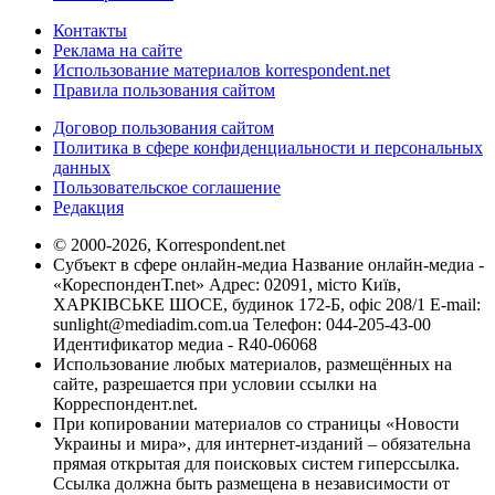
Контакты
Реклама на сайте
Использование материалов korrespondent.net
Правила пользования сайтом
Договор пользования сайтом
Политика в сфере конфиденциальности и персональных
данных
Пользовательское соглашение
Редакция
© 2000-2026, Korrespondent.net
Субъект в сфере онлайн-медиа Название онлайн-медиа -
«КореспонденТ.net» Адрес: 02091, місто Київ,
ХАРКІВСЬКЕ ШОСЕ, будинок 172-Б, офіс 208/1 E-mail:
sunlight@mediadim.com.ua
Телефон: 044-205-43-00
Идентификатор медиа - R40-06068
Использование любых материалов, размещённых на
сайте, разрешается при условии ссылки на
Корреспондент.net.
При копировании материалов со страницы «Новости
Украины и мира», для интернет-изданий – обязательна
прямая открытая для поисковых систем гиперссылка.
Ссылка должна быть размещена в независимости от