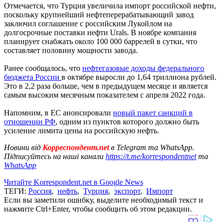
Отмечается, что Турция увеличила импорт российской нефти,
поскольку крупнейший нефтеперерабатывающий завод
заключил соглашение с российским Лукойлом на
долгосрочные поставки нефти Urals. В ноябре компания
планирует снабжать около 100 000 баррелей в сутки, что
составляет половину мощности завода.
Ранее сообщалось, что
нефтегазовые доходы федерального
бюджета России
в октябре выросли до 1,64 триллиона рублей.
Это в 2,2 раза больше, чем в предыдущем месяце и является
самым высоким месячным показателем с апреля 2022 года.
Напомним, в ЕС анонсировали
новый пакет санкций в
отношении РФ
, одним из пунктов которого должно быть
усиление лимита цены на российскую нефть.
Новини від
Корреспондент.net
в Telegram та WhatsApp.
Підписуйтесь на наші канали
https://t.me/korrespondentnet
та
WhatsApp
Читайте Korrespondent.net в Google News
ТЕГИ:
Россия
,
нефть
,
Турция
,
экспорт
,
Импорт
Если вы заметили ошибку, выделите необходимый текст и
нажмите Ctrl+Enter, чтобы сообщить об этом редакции.