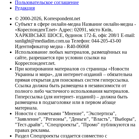
Пользовательское соглашение
Редакция
© 2000-2026, Korrespondent.net
Субъект в сфере онлайн-медиа Название онлайн-медиа -
«КореспонденТ.net» Адрес: 02091, місто Київ,
ХАРКІВСЬКЕ ШОСЕ, будинок 172-Б, офіс 208/1 E-mail:
sunlight@mediadim.com.ua
Телефон: 044-205-43-00
Идентификатор медиа - R40-06068
Использование любых материалов, размещённых на
сайте, разрешается при условии ссылки на
Корреспондент.net.
При копировании материалов со страницы «Новости
Украины и мира», для интернет-изданий – обязательна
прямая открытая для поисковых систем гиперссылка.
Ссылка должна быть размещена в независимости от
полного либо частичного использования материалов.
Гиперссылка (для интернет- изданий) – должна быть
размещена в подзаголовке или в первом абзаце
материала.
Новости с пометками "Мнение", "Экспертиза",
"Заявление", "Регионы", "Деньги", "Власть", "Выборы",
"Тест-драйв", "Спецпроекты", "Промо" публикуются на
правах рекламы.
Раздел Спецпроекты создается совместно с