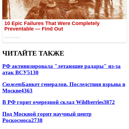
ЧИТАЙТЕ ТАКЖЕ
РФ активизировала "летающие радары" из-за
атак ВСУ
5130
Сюжет
Банкет генералов. Последствия взрыва в
Москве
4363
В РФ горит очередной склад Wildberries
3872
Под Москвой горит научный центр
Роскосмоса
2738