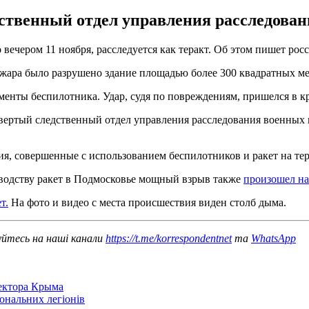
ственный отдел управления расследован
ечером 11 ноября, расследуется как теракт. Об этом пишет рос
пожара было разрушено здание площадью более 300 квадратных м
енты беспилотника. Удар, судя по повреждениям, пришелся в к
вертый следственный отдел управления расследования военных 
ия, совершенные с использованием беспилотников и ракет на те
изводству ракет в Подмосковье мощный взрыв также
произошел на
т.
На фото и видео с места происшествия виден столб дыма.
уйтесь на наші канали
https://t.me/korrespondentnet
та
WhatsApp
сектора Крыма
іональних легіонів