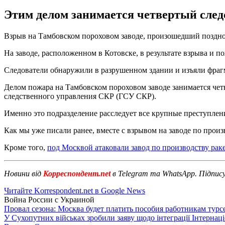
Этим делом занимается четвертый след
Взрыв на Тамбовском пороховом заводе, произошедший поздно в
На заводе, расположенном в Котовске, в результате взрыва и 
Следователи обнаружили в разрушенном здании и изъяли фрагм
Делом пожара на Тамбовском пороховом заводе занимается чет
следственного управления СКР (ГСУ СКР).
Именно это подразделение расследует все крупные преступлен
Как мы уже писали ранее, вместе с взрывом на заводе по про
Кроме того,
под Москвой атаковали завод по производству раке
Новини від
Корреспондент.net
в Telegram та WhatsApp. Підпис
Читайте Korrespondent.net в Google News
Война России с Украиной
Провал сезона: Москва будет платить пособия работникам тур
У Сухопутних військах зробили заяву щодо інтеграції Інтернац