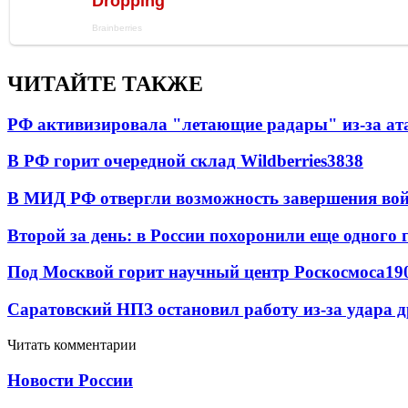
ЧИТАЙТЕ ТАКЖЕ
РФ активизировала "летающие радары" из-за а
В РФ горит очередной склад Wildberries
3838
В МИД РФ отвергли возможность завершения во
Второй за день: в России похоронили еще одного 
Под Москвой горит научный центр Роскосмоса
19
Саратовский НПЗ остановил работу из-за удара 
Читать комментарии
Новости России