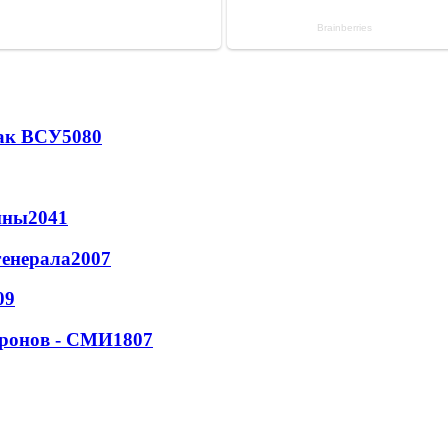
так ВСУ
5080
йны
2041
генерала
2007
09
дронов - СМИ
1807