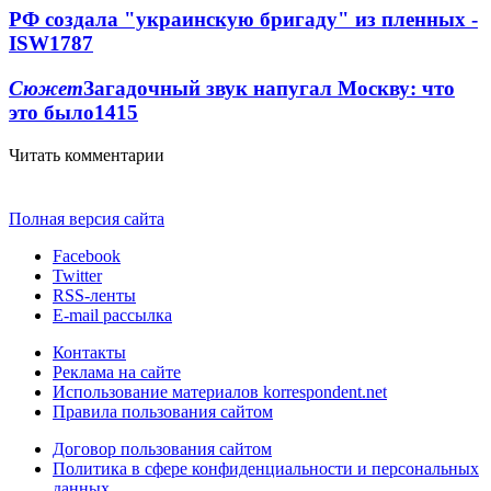
РФ создала "украинскую бригаду" из пленных -
ISW
1787
Сюжет
Загадочный звук напугал Москву: что
это было
1415
Читать комментарии
Полная версия сайта
Facebook
Twitter
RSS-ленты
E-mail рассылка
Контакты
Реклама на сайте
Использование материалов korrespondent.net
Правила пользования сайтом
Договор пользования сайтом
Политика в сфере конфиденциальности и персональных
данных