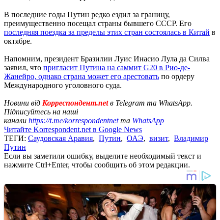
В последние годы Путин редко ездил за границу,
преимущественно посещал страны бывшего СССР. Его
последняя поездка за пределы этих стран состоялась в Китай
в
октябре.
Напомним, президент Бразилии Луис Инасио Лула да Силва
заявил, что
пригласит Путина на саммит G20 в Рио-де-
Жанейро, однако страна может его арестовать
по ордеру
Международного уголовного суда.
Новини від
Корреспондент.net
в Telegram та WhatsApp.
Підписуйтесь на наші
канали
https://t.me/korrespondentnet
та
WhatsApp
Читайте Korrespondent.net в Google News
ТЕГИ:
Саудовская Аравия
,
Путин
,
ОАЭ
,
визит
,
Владимир
Путин
Если вы заметили ошибку, выделите необходимый текст и
нажмите Ctrl+Enter, чтобы сообщить об этом редакции.