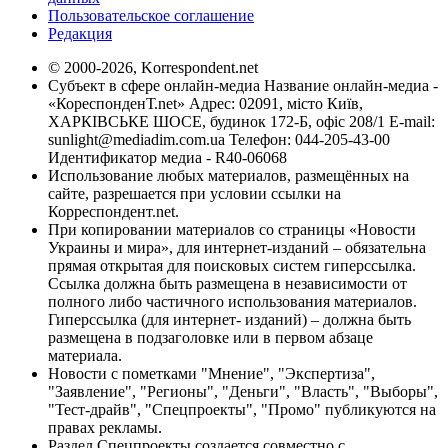
Пользовательское соглашение
Редакция
© 2000-2026, Korrespondent.net
Субъект в сфере онлайн-медиа Название онлайн-медиа -
«КореспонденТ.net» Адрес: 02091, місто Київ,
ХАРКІВСЬКЕ ШОСЕ, будинок 172-Б, офіс 208/1 E-mail:
sunlight@mediadim.com.ua
Телефон: 044-205-43-00
Идентификатор медиа - R40-06068
Использование любых материалов, размещённых на
сайте, разрешается при условии ссылки на
Корреспондент.net.
При копировании материалов со страницы «Новости
Украины и мира», для интернет-изданий – обязательна
прямая открытая для поисковых систем гиперссылка.
Ссылка должна быть размещена в независимости от
полного либо частичного использования материалов.
Гиперссылка (для интернет- изданий) – должна быть
размещена в подзаголовке или в первом абзаце
материала.
Новости с пометками "Мнение", "Экспертиза",
"Заявление", "Регионы", "Деньги", "Власть", "Выборы",
"Тест-драйв", "Спецпроекты", "Промо" публикуются на
правах рекламы.
Раздел Спецпроекты создается совместно с