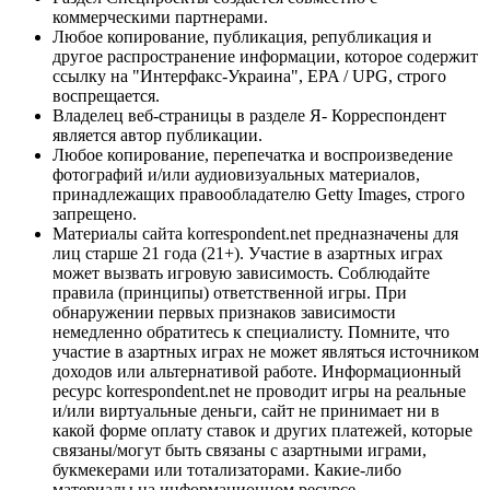
коммерческими партнерами.
Любое копирование, публикация, републикация и
другое распространение информации, которое содержит
ссылку на "Интерфакс-Украина", EPA / UPG, строго
воспрещается.
Владелец веб-страницы в разделе Я- Корреспондент
является автор публикации.
Любое копирование, перепечатка и воспроизведение
фотографий и/или аудиовизуальных материалов,
принадлежащих правообладателю Getty Images, строго
запрещено.
Материалы сайта korrespondent.net предназначены для
лиц старше 21 года (21+). Участие в азартных играх
может вызвать игровую зависимость. Соблюдайте
правила (принципы) ответственной игры. При
обнаружении первых признаков зависимости
немедленно обратитесь к специалисту. Помните, что
участие в азартных играх не может являться источником
доходов или альтернативой работе. Информационный
ресурс korrespondent.net не проводит игры на реальные
и/или виртуальные деньги, сайт не принимает ни в
какой форме оплату ставок и других платежей, которые
связаны/могут быть связаны с азартными играми,
букмекерами или тотализаторами. Какие-либо
материалы на информационном ресурсе