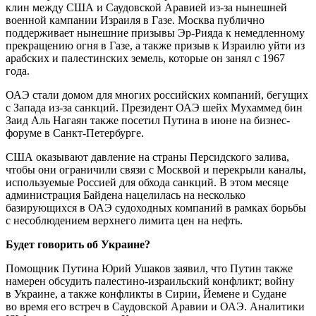
клин между США и Саудовской Аравией из-за нынешней
военной кампании Израиля в Газе. Москва публично
поддерживает нынешние призывы Эр-Рияда к немедленному
прекращению огня в Газе, а также призыв к Израилю уйти из
арабских и палестинских земель, которые он занял с 1967
года.
ОАЭ стали домом для многих российских компаний, бегущих
с Запада из-за санкций. Президент ОАЭ шейх Мухаммед бин
Заид Аль Нагаян также посетил Путина в июне на бизнес-
форуме в Санкт-Петербурге.
США оказывают давление на страны Персидского залива,
чтобы они ограничили связи с Москвой и перекрыли каналы,
используемые Россией для обхода санкций. В этом месяце
администрация Байдена нацелилась на несколько
базирующихся в ОАЭ судоходных компаний в рамках борьбы
с несоблюдением верхнего лимита цен на нефть.
Будет говорить об Украине?
Помощник Путина Юрий Ушаков заявил, что Путин также
намерен обсудить палестино-израильский конфликт; войну
в Украине, а также конфликты в Сирии, Йемене и Судане
во время его встреч в Саудовской Аравии и ОАЭ. Аналитики