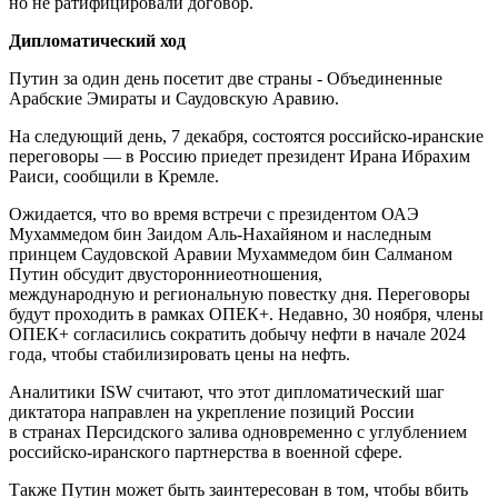
но не ратифицировали договор.
Дипломатический ход
Путин за один день посетит две страны - Объединенные
Арабские Эмираты и Саудовскую Аравию.
На следующий день, 7 декабря, состоятся российско-иранские
переговоры — в Россию приедет президент Ирана Ибрахим
Раиси, сообщили в Кремле.
Ожидается, что во время встречи с президентом ОАЭ
Мухаммедом бин Заидом Аль-Нахайяном и наследным
принцем Саудовской Аравии Мухаммедом бин Салманом
Путин обсудит двусторонниеотношения,
международную и региональную повестку дня. Переговоры
будут проходить в рамках ОПЕК+. Недавно, 30 ноября, члены
ОПЕК+ согласились сократить добычу нефти в начале 2024
года, чтобы стабилизировать цены на нефть.
Аналитики ISW считают, что этот дипломатический шаг
диктатора направлен на укрепление позиций России
в странах Персидского залива одновременно с углублением
российско-иранского партнерства в военной сфере.
Также Путин может быть заинтересован в том, чтобы вбить