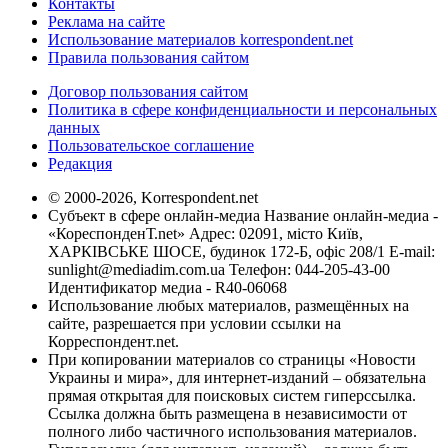
Контакты
Реклама на сайте
Использование материалов korrespondent.net
Правила пользования сайтом
Договор пользования сайтом
Политика в сфере конфиденциальности и персональных
данных
Пользовательское соглашение
Редакция
© 2000-2026, Korrespondent.net
Субъект в сфере онлайн-медиа Название онлайн-медиа -
«КореспонденТ.net» Адрес: 02091, місто Київ,
ХАРКІВСЬКЕ ШОСЕ, будинок 172-Б, офіс 208/1 E-mail:
sunlight@mediadim.com.ua
Телефон: 044-205-43-00
Идентификатор медиа - R40-06068
Использование любых материалов, размещённых на
сайте, разрешается при условии ссылки на
Корреспондент.net.
При копировании материалов со страницы «Новости
Украины и мира», для интернет-изданий – обязательна
прямая открытая для поисковых систем гиперссылка.
Ссылка должна быть размещена в независимости от
полного либо частичного использования материалов.