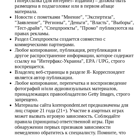
Гиперссылка (для интернет- изданий) – должна быть
размещена в подзаголовке или в первом абзаце
материала.
Новости с пометками "Мнение", "Экспертиза",
"Заявление", "Регионы", "Деньги", "Власть", "Выборы",
"Тест-драйв", "Спецпроекты", "Промо" публикуются на
правах рекламы.
Раздел Спецпроекты создается совместно с
коммерческими партнерами.
Любое копирование, публикация, републикация и
другое распространение информации, которое содержит
ссылку на "Интерфакс-Украина", EPA / UPG, строго
воспрещается.
Владелец веб-страницы в разделе Я- Корреспондент
является автор публикации.
Любое копирование, перепечатка и воспроизведение
фотографий и/или аудиовизуальных материалов,
принадлежащих правообладателю Getty Images, строго
запрещено.
Материалы сайта korrespondent.net предназначены для
лиц старше 21 года (21+). Участие в азартных играх
может вызвать игровую зависимость. Соблюдайте
правила (принципы) ответственной игры. При
обнаружении первых признаков зависимости
немедленно обратитесь к специалисту. Помните, что