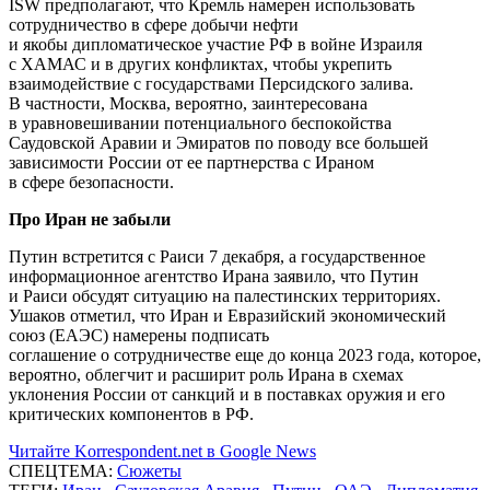
ISW предполагают, что Кремль намерен использовать
сотрудничество в сфере добычи нефти
и якобы дипломатическое участие РФ в войне Израиля
с ХАМАС и в других конфликтах, чтобы укрепить
взаимодействие с государствами Персидского залива.
В частности, Москва, вероятно, заинтересована
в уравновешивании потенциального беспокойства
Саудовской Аравии и Эмиратов по поводу все большей
зависимости России от ее партнерства с Ираном
в сфере безопасности.
Про Иран не забыли
Путин встретится с Раиси 7 декабря, а государственное
информационное агентство Ирана заявило, что Путин
и Раиси обсудят ситуацию на палестинских территориях.
Ушаков отметил, что Иран и Евразийский экономический
союз (ЕАЭС) намерены подписать
соглашение о сотрудничестве еще до конца 2023 года, которое,
вероятно, облегчит и расширит роль Ирана в схемах
уклонения России от санкций и в поставках оружия и его
критических компонентов в РФ.
Читайте Korrespondent.net в Google News
СПЕЦТЕМА:
Сюжеты