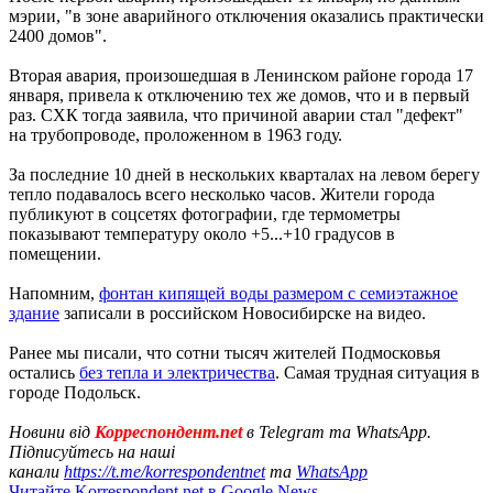
мэрии, "в зоне аварийного отключения оказались практически
2400 домов".
Вторая авария, произошедшая в Ленинском районе города 17
января, привела к отключению тех же домов, что и в первый
раз. СХК тогда заявила, что причиной аварии стал "дефект"
на трубопроводе, проложенном в 1963 году.
За последние 10 дней в нескольких кварталах на левом берегу
тепло подавалось всего несколько часов. Жители города
публикуют в соцсетях фотографии, где термометры
показывают температуру около +5...+10 градусов в
помещении.
Напомним,
фонтан кипящей воды размером с семиэтажное
здание
записали в российском Новосибирске на видео.
Ранее мы писали, что сотни тысяч жителей Подмосковья
остались
без тепла и электричества
. Самая трудная ситуация в
городе Подольск.
Новини від
Корреспондент.net
в Telegram та WhatsApp.
Підписуйтесь на наші
канали
https://t.me/korrespondentnet
та
WhatsApp
Читайте Korrespondent.net в Google News