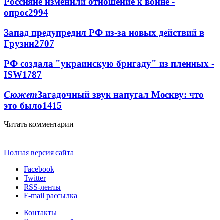
Россияне изменили отношение к войне -
опрос
2994
Запад предупредил РФ из-за новых действий в
Грузии
2707
РФ создала "украинскую бригаду" из пленных -
ISW
1787
Сюжет
Загадочный звук напугал Москву: что
это было
1415
Читать комментарии
Полная версия сайта
Facebook
Twitter
RSS-ленты
E-mail рассылка
Контакты