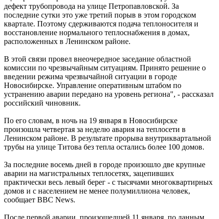
дефект трубопровода на улице Петропавловской. За
последние сутки это уже третий порыв в этом городском
квартале. Поэтому сдерживаются подача теплоносителя и
восстановление нормального теплоснабжения в домах,
расположенных в Ленинском районе.
В этой связи провел внеочередное заседание областной
комиссии по чрезвычайным ситуациям. Принято решение о
введении режима чрезвычайной ситуации в городе
Новосибирске. Управление оперативным штабом по
устранению аварии передано на уровень региона", - рассказал
российский чиновник.
По его словам, в ночь на 19 января в Новосибирске
произошла четвертая за неделю авария на теплосети в
Ленинском районе. В результате прорыва внутриквартальной
трубы на улице Титова без тепла остались более 100 домов.
За последние восемь дней в городе произошло две крупные
аварии на магистральных теплосетях, зацепивших
практически весь левый берег - с тысячами многоквартирных
домов и с населением не менее полумиллиона человек,
сообщает BBC News.
После первой аварии, произошедшей 11 января, по данным