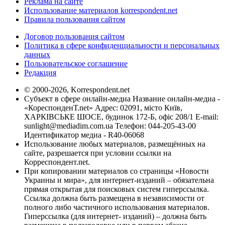
Реклама на сайте
Использование материалов korrespondent.net
Правила пользования сайтом
Договор пользования сайтом
Политика в сфере конфиденциальности и персональных
данных
Пользовательское соглашение
Редакция
© 2000-2026, Korrespondent.net
Субъект в сфере онлайн-медиа Название онлайн-медиа -
«КореспонденТ.net» Адрес: 02091, місто Київ,
ХАРКІВСЬКЕ ШОСЕ, будинок 172-Б, офіс 208/1 E-mail:
sunlight@mediadim.com.ua
Телефон: 044-205-43-00
Идентификатор медиа - R40-06068
Использование любых материалов, размещённых на
сайте, разрешается при условии ссылки на
Корреспондент.net.
При копировании материалов со страницы «Новости
Украины и мира», для интернет-изданий – обязательна
прямая открытая для поисковых систем гиперссылка.
Ссылка должна быть размещена в независимости от
полного либо частичного использования материалов.
Гиперссылка (для интернет- изданий) – должна быть