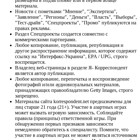
размещена в подзаголовке или в первом абзаце
материала.
Новости с пометками "Мнение", "Экспертиза",
"Заявление", "Регионы", "Деньги", "Власть", "Выборы",
"Тест-драйв", "Спецпроекты", "Промо" публикуются на
правах рекламы.
Раздел Спецпроекты создается совместно с
коммерческими партнерами.
Любое копирование, публикация, републикация и
другое распространение информации, которое содержит
ссылку на "Интерфакс-Украина", EPA / UPG, строго
воспрещается.
Владелец веб-страницы в разделе Я- Корреспондент
является автор публикации.
Любое копирование, перепечатка и воспроизведение
фотографий и/или аудиовизуальных материалов,
принадлежащих правообладателю Getty Images, строго
запрещено.
Материалы сайта korrespondent.net предназначены для
лиц старше 21 года (21+). Участие в азартных играх
может вызвать игровую зависимость. Соблюдайте
правила (принципы) ответственной игры. При
обнаружении первых признаков зависимости
немедленно обратитесь к специалисту. Помните, что
участие в азартных играх не может являться источником