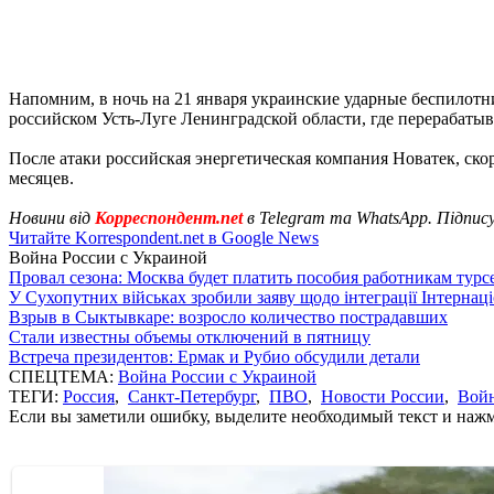
Напомним, в ночь на 21 января украинские ударные беспилот
российском Усть-Луге Ленинградской области, где перерабатыва
После атаки российская энергетическая компания Новатек, скор
месяцев.
Новини від
Корреспондент.net
в Telegram та WhatsApp. Підпис
Читайте Korrespondent.net в Google News
Война России с Украиной
Провал сезона: Москва будет платить пособия работникам тур
У Сухопутних військах зробили заяву щодо інтеграції Інтернац
Взрыв в Сыктывкаре: возросло количество пострадавших
Стали известны объемы отключений в пятницу
Встреча президентов: Ермак и Рубио обсудили детали
СПЕЦТЕМА:
Война России с Украиной
ТЕГИ:
Россия
,
Санкт-Петербург
,
ПВО
,
Новости России
,
Войн
Если вы заметили ошибку, выделите необходимый текст и нажми