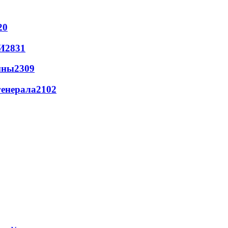
20
И
2831
йны
2309
генерала
2102