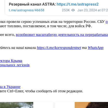
ники провели серию успешных атак на территории России. СБУ
п
ют топливо, поставляемое, в том числе, для войск РФ.
ее всего,
возобновит масштабную деятельность на перерабатыв
уйтесь на наші канали
https://t.me/korrespondentnet
та
WhatsApp
сектора Крыма
іональних легіонів
а в Украине
те Ctrl+Enter, чтобы сообщить об этом редакции.