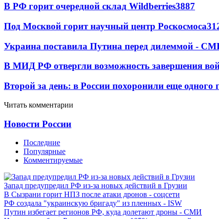
В РФ горит очередной склад Wildberries
3887
Под Москвой горит научный центр Роскосмоса
31
Украина поставила Путина перед дилеммой - СМ
В МИД РФ отвергли возможность завершения во
Второй за день: в России похоронили еще одного 
Читать комментарии
Новости России
Последние
Популярные
Комментируемые
Запад предупредил РФ из-за новых действий в Грузии
В Сызрани горит НПЗ после атаки дронов - соцсети
РФ создала "украинскую бригаду" из пленных - ISW
Путин избегает регионов РФ, куда долетают дроны - СМИ