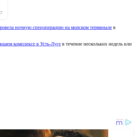
ровела ночную спецоперацию на морском терминале
в
ающем комплексе в Усть-Луге
в течение нескольких недель или