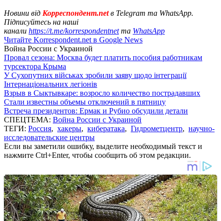
Новини від
Корреспондент.net
в Telegram та WhatsApp.
Підписуйтесь на наші
канали
https://t.me/korrespondentnet
та
WhatsApp
Читайте Korrespondent.net в Google News
Война России с Украиной
Провал сезона: Москва будет платить пособия работникам
турсектора Крыма
У Сухопутних військах зробили заяву щодо інтеграції
Інтернаціональних легіонів
Взрыв в Сыктывкаре: возросло количество пострадавших
Стали известны объемы отключений в пятницу
Встреча президентов: Ермак и Рубио обсудили детали
СПЕЦТЕМА:
Война России с Украиной
ТЕГИ:
Россия
,
хакеры
,
кибератака
,
Гидрометцентр
,
научно-
исследовательские центры
Если вы заметили ошибку, выделите необходимый текст и
нажмите Ctrl+Enter, чтобы сообщить об этом редакции.