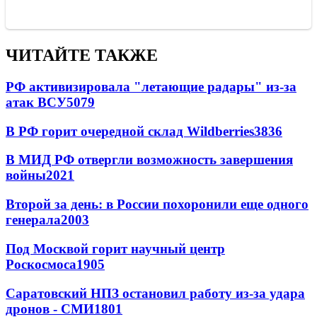
ЧИТАЙТЕ ТАКЖЕ
РФ активизировала "летающие радары" из-за
атак ВСУ
5079
В РФ горит очередной склад Wildberries
3836
В МИД РФ отвергли возможность завершения
войны
2021
Второй за день: в России похоронили еще одного
генерала
2003
Под Москвой горит научный центр
Роскосмоса
1905
Саратовский НПЗ остановил работу из-за удара
дронов - СМИ
1801