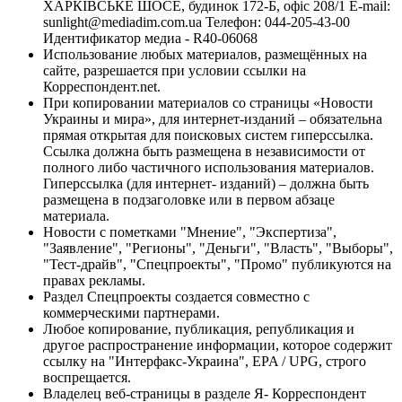
ХАРКІВСЬКЕ ШОСЕ, будинок 172-Б, офіс 208/1 E-mail:
sunlight@mediadim.com.ua
Телефон: 044-205-43-00
Идентификатор медиа - R40-06068
Использование любых материалов, размещённых на
сайте, разрешается при условии ссылки на
Корреспондент.net.
При копировании материалов со страницы «Новости
Украины и мира», для интернет-изданий – обязательна
прямая открытая для поисковых систем гиперссылка.
Ссылка должна быть размещена в независимости от
полного либо частичного использования материалов.
Гиперссылка (для интернет- изданий) – должна быть
размещена в подзаголовке или в первом абзаце
материала.
Новости с пометками "Мнение", "Экспертиза",
"Заявление", "Регионы", "Деньги", "Власть", "Выборы",
"Тест-драйв", "Спецпроекты", "Промо" публикуются на
правах рекламы.
Раздел Спецпроекты создается совместно с
коммерческими партнерами.
Любое копирование, публикация, републикация и
другое распространение информации, которое содержит
ссылку на "Интерфакс-Украина", EPA / UPG, строго
воспрещается.
Владелец веб-страницы в разделе Я- Корреспондент