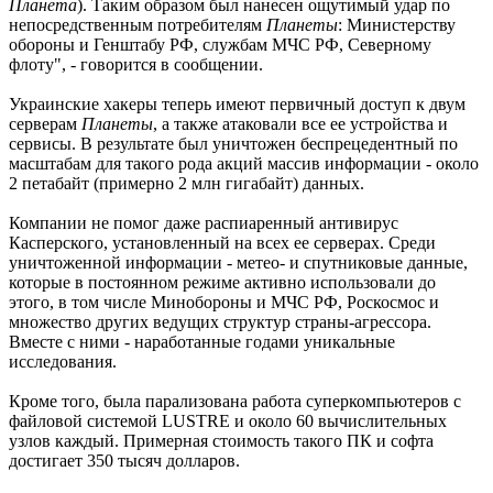
Планета
). Таким образом был нанесен ощутимый удар по
непосредственным потребителям
Планеты
: Министерству
обороны и Генштабу РФ, службам МЧС РФ, Северному
флоту", - говорится в сообщении.
Украинские хакеры теперь имеют первичный доступ к двум
серверам
Планеты
, а также атаковали все ее устройства и
сервисы. В результате был уничтожен беспрецедентный по
масштабам для такого рода акций массив информации - около
2 петабайт (примерно 2 млн гигабайт) данных.
Компании не помог даже распиаренный антивирус
Касперского, установленный на всех ее серверах. Среди
уничтоженной информации - метео- и спутниковые данные,
которые в постоянном режиме активно использовали до
этого, в том числе Минобороны и МЧС РФ, Роскосмос и
множество других ведущих структур страны-агрессора.
Вместе с ними - наработанные годами уникальные
исследования.
Кроме того, была парализована работа суперкомпьютеров с
файловой системой LUSTRE и около 60 вычислительных
узлов каждый. Примерная стоимость такого ПК и софта
достигает 350 тысяч долларов.