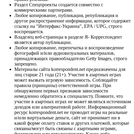
Раздел Спецпроекты создается совместно с
коммерческими партнерами.
Любое копирование, публикация, републикация и
другое распространение информации, которое содержит
ссылку на "Интерфакс-Украина", EPA / UPG, строго
воспрещается.
Владелец веб-страницы в разделе Я- Корреспондент
является автор публикации.
Любое копирование, перепечатка и воспроизведение
фотографий и/или аудиовизуальных материалов,
принадлежащих правообладателю Getty Images, строго
запрещено.
Материалы сайта korrespondent.net предназначены для
лиц старше 21 года (21+). Участие в азартных играх
может вызвать игровую зависимость. Соблюдайте
правила (принципы) ответственной игры. При
обнаружении первых признаков зависимости
немедленно обратитесь к специалисту. Помните, что
участие в азартных играх не может являться источником
доходов или альтернативой работе. Информационный
ресурс korrespondent.net не проводит игры на реальные
и/или виртуальные деньги, сайт не принимает ни в
какой форме оплату ставок и других платежей, которые
связаны/могут быть связаны с азартными играми,
букмекерами или тотализаторами. Какие-либо