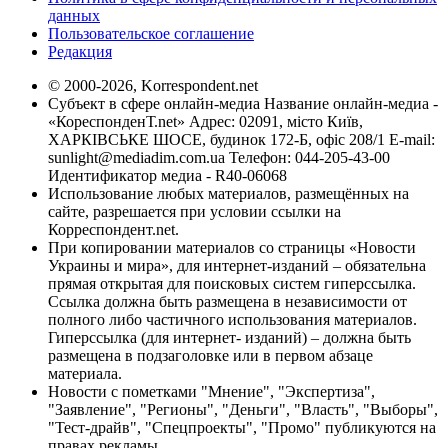
данных
Пользовательское соглашение
Редакция
© 2000-2026, Korrespondent.net
Субъект в сфере онлайн-медиа Название онлайн-медиа -
«КореспонденТ.net» Адрес: 02091, місто Київ,
ХАРКІВСЬКЕ ШОСЕ, будинок 172-Б, офіс 208/1 E-mail:
sunlight@mediadim.com.ua
Телефон: 044-205-43-00
Идентификатор медиа - R40-06068
Использование любых материалов, размещённых на
сайте, разрешается при условии ссылки на
Корреспондент.net.
При копировании материалов со страницы «Новости
Украины и мира», для интернет-изданий – обязательна
прямая открытая для поисковых систем гиперссылка.
Ссылка должна быть размещена в независимости от
полного либо частичного использования материалов.
Гиперссылка (для интернет- изданий) – должна быть
размещена в подзаголовке или в первом абзаце
материала.
Новости с пометками "Мнение", "Экспертиза",
"Заявление", "Регионы", "Деньги", "Власть", "Выборы",
"Тест-драйв", "Спецпроекты", "Промо" публикуются на
правах рекламы.