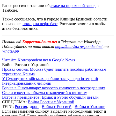
Ранее россияне заявили об
атаке на пороховой завод
в
Тамбове.
Также сообщалось, что в городе Клинцы Брянской области
произошел
пожар на нефтебазе
. Россияне заявили о якобы
атаке беспилотника.
Новини від
Корреспондент.net
в Telegram та WhatsApp.
Підписуйтесь на наші канали
https://t.me/korrespondentnet
та
WhatsApp
Читайте Korrespondent.net в Google News
Война России с Украиной
Провал сезона: Москва будет платить пособия работникам
турсектора Крыма
У Сухопутних військах зробили заяву щодо інтеграції
Інтернаціональних легіонів
Взрыв в Сыктывкаре: возросло количество пострадавших
Стали известны объемы отключений в пятницу
Встреча президентов: Ермак и Рубио обсудили детали
СПЕЦТЕМА:
Война России с Украиной
ТЕГИ:
Россия
,
дрон
,
Война с Россией
,
Война в Украине
Если вы заметили ошибку, выделите необходимый текст и
нажмите Ctrl+Enter, чтобы сообщить об этом редакции.