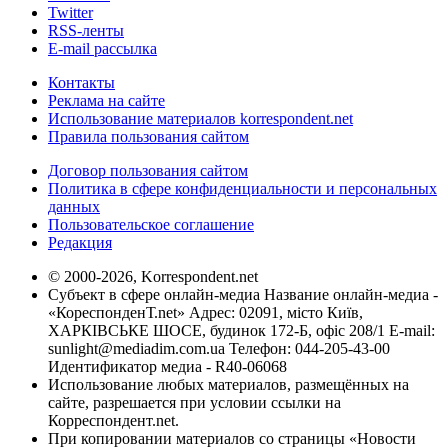
Twitter
RSS-ленты
E-mail рассылка
Контакты
Реклама на сайте
Использование материалов korrespondent.net
Правила пользования сайтом
Договор пользования сайтом
Политика в сфере конфиденциальности и персональных
данных
Пользовательское соглашение
Редакция
© 2000-2026, Korrespondent.net
Субъект в сфере онлайн-медиа Название онлайн-медиа -
«КореспонденТ.net» Адрес: 02091, місто Київ,
ХАРКІВСЬКЕ ШОСЕ, будинок 172-Б, офіс 208/1 E-mail:
sunlight@mediadim.com.ua
Телефон: 044-205-43-00
Идентификатор медиа - R40-06068
Использование любых материалов, размещённых на
сайте, разрешается при условии ссылки на
Корреспондент.net.
При копировании материалов со страницы «Новости