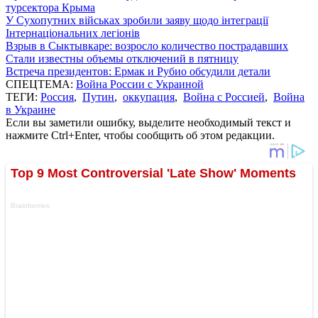
турсектора Крыма
У Сухопутних військах зробили заяву щодо інтеграції
Інтернаціональних легіонів
Взрыв в Сыктывкаре: возросло количество пострадавших
Стали известны объемы отключений в пятницу
Встреча президентов: Ермак и Рубио обсудили детали
СПЕЦТЕМА:
Война России с Украиной
ТЕГИ:
Россия
,
Путин
,
оккупация
,
Война с Россией
,
Война
в Украине
Если вы заметили ошибку, выделите необходимый текст и
нажмите Ctrl+Enter, чтобы сообщить об этом редакции.