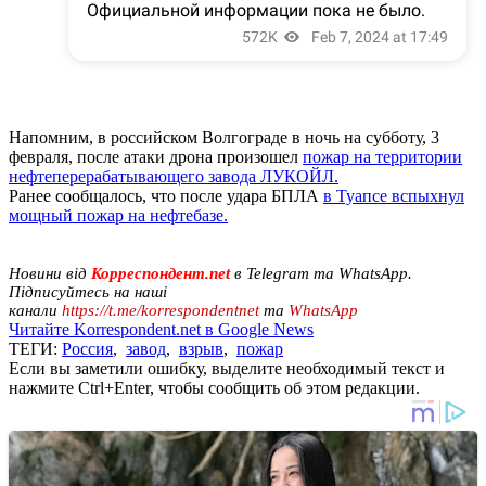
Напомним, в российском Волгограде в ночь на субботу, 3
февраля, после атаки дрона произошел
пожар на территории
нефтеперерабатывающего завода ЛУКОЙЛ.
Ранее сообщалось, что после удара БПЛА
в Туапсе вспыхнул
мощный пожар на нефтебазе.
Новини від
Корреспондент.net
в Telegram та WhatsApp.
Підписуйтесь на наші
канали
https://t.me/korrespondentnet
та
WhatsApp
Читайте Korrespondent.net в Google News
ТЕГИ:
Россия
,
завод
,
взрыв
,
пожар
Если вы заметили ошибку, выделите необходимый текст и
нажмите Ctrl+Enter, чтобы сообщить об этом редакции.