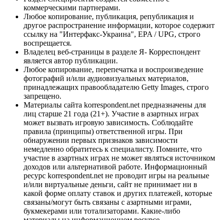
коммерческими партнерами.
Любое копирование, публикация, републикация и
другое распространение информации, которое содержит
ссылку на "Интерфакс-Украина", EPA / UPG, строго
воспрещается.
Владелец веб-страницы в разделе Я- Корреспондент
является автор публикации.
Любое копирование, перепечатка и воспроизведение
фотографий и/или аудиовизуальных материалов,
принадлежащих правообладателю Getty Images, строго
запрещено.
Материалы сайта korrespondent.net предназначены для
лиц старше 21 года (21+). Участие в азартных играх
может вызвать игровую зависимость. Соблюдайте
правила (принципы) ответственной игры. При
обнаружении первых признаков зависимости
немедленно обратитесь к специалисту. Помните, что
участие в азартных играх не может являться источником
доходов или альтернативой работе. Информационный
ресурс korrespondent.net не проводит игры на реальные
и/или виртуальные деньги, сайт не принимает ни в
какой форме оплату ставок и других платежей, которые
связаны/могут быть связаны с азартными играми,
букмекерами или тотализаторами. Какие-либо
материалы на информационном ресурсе