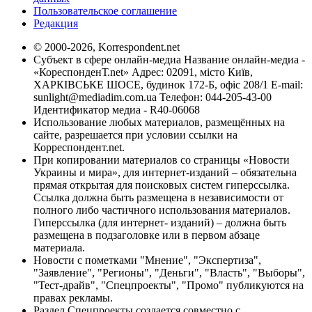
Пользовательское соглашение
Редакция
© 2000-2026, Korrespondent.net
Субъект в сфере онлайн-медиа Название онлайн-медиа -
«КореспонденТ.net» Адрес: 02091, місто Київ,
ХАРКІВСЬКЕ ШОСЕ, будинок 172-Б, офіс 208/1 E-mail:
sunlight@mediadim.com.ua
Телефон: 044-205-43-00
Идентификатор медиа - R40-06068
Использование любых материалов, размещённых на
сайте, разрешается при условии ссылки на
Корреспондент.net.
При копировании материалов со страницы «Новости
Украины и мира», для интернет-изданий – обязательна
прямая открытая для поисковых систем гиперссылка.
Ссылка должна быть размещена в независимости от
полного либо частичного использования материалов.
Гиперссылка (для интернет- изданий) – должна быть
размещена в подзаголовке или в первом абзаце
материала.
Новости с пометками "Мнение", "Экспертиза",
"Заявление", "Регионы", "Деньги", "Власть", "Выборы",
"Тест-драйв", "Спецпроекты", "Промо" публикуются на
правах рекламы.
Раздел Спецпроекты создается совместно с