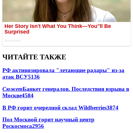
ЧИТАЙТЕ ТАКЖЕ
РФ активизировала "летающие радары" из-за
атак ВСУ
5136
Сюжет
Банкет генералов. Последствия взрыва в
Москве
4584
В РФ горит очередной склад Wildberries
3874
Под Москвой горит научный центр
Роскосмоса
2956