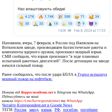
Напомним, вчера, 7 февраля, в России под Ижевском на
Воткинском заводе, производящем баллистические ракеты и
компоненты ядерного оружия, произошел мощный взрыв.
СМИ сообщали, что взрыв произошел "в ходе плановых
испытаний ракетных двигателей". После детонации на заводе
начался сильный пожар.
Ранее сообщалось, что после удара БПЛА в
Туапсе вспыхнул
мощный пожар на нефтебазе.
Новини від
Корреспондент.net
в Telegram та WhatsApp.
Підписуйтесь на наші
канали
https://t.me/korrespondentnet
та
WhatsApp
Читайте Korrespondent.net в Google News
ТЕГИ:
Россия
,
завод
,
взрыв
,
РФ
,
погибли
,
погибшие