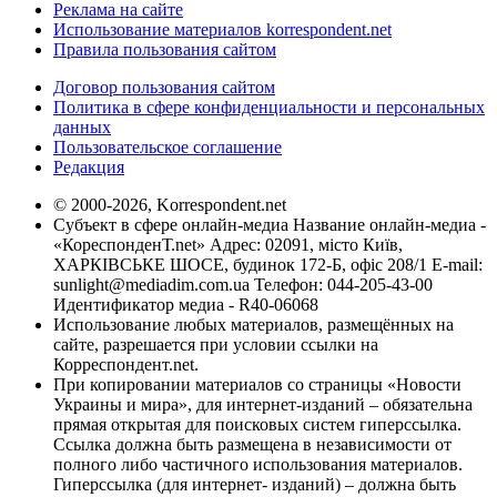
Реклама на сайте
Использование материалов korrespondent.net
Правила пользования сайтом
Договор пользования сайтом
Политика в сфере конфиденциальности и персональных
данных
Пользовательское соглашение
Редакция
© 2000-2026, Korrespondent.net
Субъект в сфере онлайн-медиа Название онлайн-медиа -
«КореспонденТ.net» Адрес: 02091, місто Київ,
ХАРКІВСЬКЕ ШОСЕ, будинок 172-Б, офіс 208/1 E-mail:
sunlight@mediadim.com.ua
Телефон: 044-205-43-00
Идентификатор медиа - R40-06068
Использование любых материалов, размещённых на
сайте, разрешается при условии ссылки на
Корреспондент.net.
При копировании материалов со страницы «Новости
Украины и мира», для интернет-изданий – обязательна
прямая открытая для поисковых систем гиперссылка.
Ссылка должна быть размещена в независимости от
полного либо частичного использования материалов.
Гиперссылка (для интернет- изданий) – должна быть