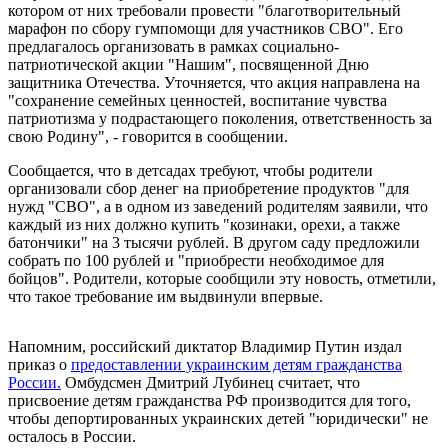
котором от них требовали провести "благотворительный
марафон по сбору гумпомощи для участников СВО". Его
предлагалось организовать в рамках социально-
патриотической акции "Нашим", посвященной Дню
защитника Отечества. Уточняется, что акция направлена на
"сохранение семейных ценностей, воспитание чувства
патриотизма у подрастающего поколения, ответственность за
свою Родину", - говорится в сообщении.
Сообщается, что в детсадах требуют, чтобы родители
организовали сбор денег на приобретение продуктов "для
нужд "СВО", а в одном из заведений родителям заявили, что
каждый из них должно купить "козинаки, орехи, а также
батончики" на 3 тысячи рублей. В другом саду предложили
собрать по 100 рублей и "приобрести необходимое для
бойцов". Родители, которые сообщили эту новость, отметили,
что такое требование им выдвинули впервые.
Напомним, российский диктатор Владимир Путин издал
приказ о
предоставлении украинским детям гражданства
России.
Омбудсмен Дмитрий Лубинец считает, что
присвоение детям гражданства РФ производится для того,
чтобы депортированных украинских детей "юридически" не
осталось в России.