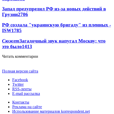
Запад предупредил РФ из-за новых действий в
Грузии
2706
РФ создала "украинскую бригаду" из пленных -
ISW
1785
Сюжет
Загадочный звук напугал Москву: что
это было
1413
Читать комментарии
Полная версия сайта
Facebook
Twitter
RSS-ленты
E-mail рассылка
Контакты
Реклама на сайте
Использование материалов korrespondent.net