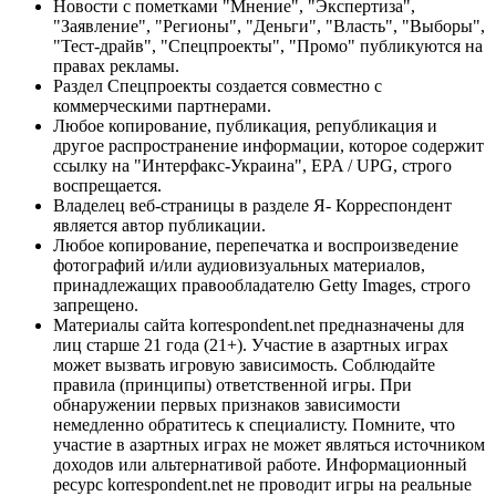
Новости с пометками "Мнение", "Экспертиза",
"Заявление", "Регионы", "Деньги", "Власть", "Выборы",
"Тест-драйв", "Спецпроекты", "Промо" публикуются на
правах рекламы.
Раздел Спецпроекты создается совместно с
коммерческими партнерами.
Любое копирование, публикация, републикация и
другое распространение информации, которое содержит
ссылку на "Интерфакс-Украина", EPA / UPG, строго
воспрещается.
Владелец веб-страницы в разделе Я- Корреспондент
является автор публикации.
Любое копирование, перепечатка и воспроизведение
фотографий и/или аудиовизуальных материалов,
принадлежащих правообладателю Getty Images, строго
запрещено.
Материалы сайта korrespondent.net предназначены для
лиц старше 21 года (21+). Участие в азартных играх
может вызвать игровую зависимость. Соблюдайте
правила (принципы) ответственной игры. При
обнаружении первых признаков зависимости
немедленно обратитесь к специалисту. Помните, что
участие в азартных играх не может являться источником
доходов или альтернативой работе. Информационный
ресурс korrespondent.net не проводит игры на реальные