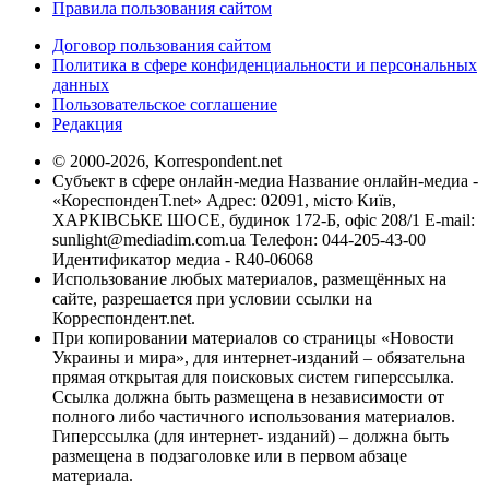
Правила пользования сайтом
Договор пользования сайтом
Политика в сфере конфиденциальности и персональных
данных
Пользовательское соглашение
Редакция
© 2000-2026, Korrespondent.net
Субъект в сфере онлайн-медиа Название онлайн-медиа -
«КореспонденТ.net» Адрес: 02091, місто Київ,
ХАРКІВСЬКЕ ШОСЕ, будинок 172-Б, офіс 208/1 E-mail:
sunlight@mediadim.com.ua
Телефон: 044-205-43-00
Идентификатор медиа - R40-06068
Использование любых материалов, размещённых на
сайте, разрешается при условии ссылки на
Корреспондент.net.
При копировании материалов со страницы «Новости
Украины и мира», для интернет-изданий – обязательна
прямая открытая для поисковых систем гиперссылка.
Ссылка должна быть размещена в независимости от
полного либо частичного использования материалов.
Гиперссылка (для интернет- изданий) – должна быть
размещена в подзаголовке или в первом абзаце
материала.