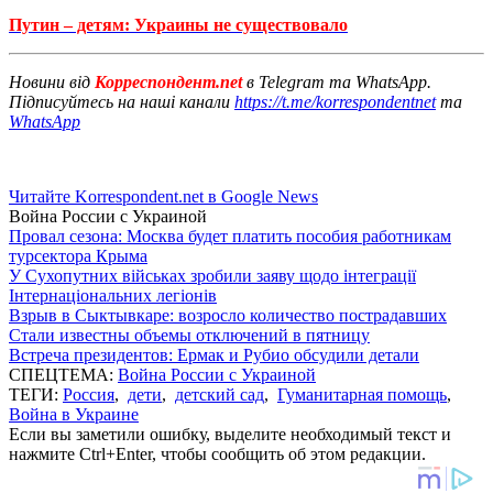
Путин – детям: Украины не существовало
Новини від
Корреспондент.net
в Telegram та WhatsApp.
Підписуйтесь на наші канали
https://t.me/korrespondentnet
та
WhatsApp
Читайте Korrespondent.net в Google News
Война России с Украиной
Провал сезона: Москва будет платить пособия работникам
турсектора Крыма
У Сухопутних військах зробили заяву щодо інтеграції
Інтернаціональних легіонів
Взрыв в Сыктывкаре: возросло количество пострадавших
Стали известны объемы отключений в пятницу
Встреча президентов: Ермак и Рубио обсудили детали
СПЕЦТЕМА:
Война России с Украиной
ТЕГИ:
Россия
,
дети
,
детский сад
,
Гуманитарная помощь
,
Война в Украине
Если вы заметили ошибку, выделите необходимый текст и
нажмите Ctrl+Enter, чтобы сообщить об этом редакции.