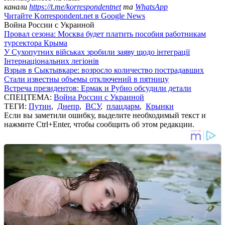
канали
https://t.me/korrespondentnet
та
WhatsApp
Читайте Korrespondent.net в Google News
Война России с Украиной
Провал сезона: Москва будет платить пособия работникам
турсектора Крыма
У Сухопутних військах зробили заяву щодо інтеграції
Інтернаціональних легіонів
Взрыв в Сыктывкаре: возросло количество пострадавших
Стали известны объемы отключений в пятницу
Встреча президентов: Ермак и Рубио обсудили детали
СПЕЦТЕМА:
Война России с Украиной
ТЕГИ:
Путин
,
Днепр
,
ВСУ
,
плацдарм
,
Крынки
Если вы заметили ошибку, выделите необходимый текст и
нажмите Ctrl+Enter, чтобы сообщить об этом редакции.