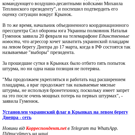
командующего воздушно-десантными войсками Михаила
Теплинского президенту", и поспешил подтвердить его
оценку ситуации вокруг Крынок.
В то же время, начальник объединенного координационного
прессцентра Сил обороны юга Украины полковник Наталья
Гуменюк заявила 20 февраля на телемарафоне
Единственные
новости
, что агрессор хочет захватить украинский плацдарм
на левом берегу Днепра до 17 марта, когда в РФ состоятся так
называемые "выборы" президента.
За прошедшие сутки в Крынках было отбито пять попыток
штурма, но ни одна наша позиция не потеряна.
"Мы продолжаем укрепляться и работать над расширением
плацдарма, а враг продолжает так называемые мясные
штурмы, не используя бронетехнику, поскольку имеет запрет
на это после очень мощных потерь на первых штурмах", -
заявила Гуменюк.
Установлен украинский флаг в Крынках на левом берегу
Днепра - сеть
Новини від
Корреспондент.net
в Telegram та WhatsApp.
Підписуйтесь на наші