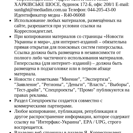
ХАРКІВСЬКЕ ШОСЕ, будинок 172-Б, офіс 208/1 E-mail:
sunlight@mediadim.com.ua
Телефон: 044-205-43-00
Идентификатор медиа - R40-06068
Использование любых материалов, размещённых на
сайте, разрешается при условии ссылки на
Корреспондент.net.
При копировании материалов со страницы «Новости
Украины и мира», для интернет-изданий – обязательна
прямая открытая для поисковых систем гиперссылка.
Ссылка должна быть размещена в независимости от
полного либо частичного использования материалов.
Гиперссылка (для интернет- изданий) – должна быть
размещена в подзаголовке или в первом абзаце
материала.
Новости с пометками "Мнение", "Экспертиза",
"Заявление", "Регионы", "Деньги", "Власть", "Выборы",
"Тест-драйв", "Спецпроекты", "Промо" публикуются на
правах рекламы.
Раздел Спецпроекты создается совместно с
коммерческими партнерами.
Любое копирование, публикация, републикация и
другое распространение информации, которое содержит
ссылку на "Интерфакс-Украина", EPA / UPG, строго
воспрещается.
Владелец веб-страницы в разделе Я- Корреспондент