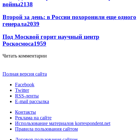
войны
2138
Второй за день: в России похоронили еще одного
генерала
2039
Под Москвой горит научный центр
Роскосмоса
1959
Читать комментарии
Полная версия сайта
Facebook
Twitter
RSS-ленты
E-mail рассылка
Контакты
Реклама на сайте
Использование материалов korrespondent.net
Правила пользования сайтом
Договор пользования сайтом