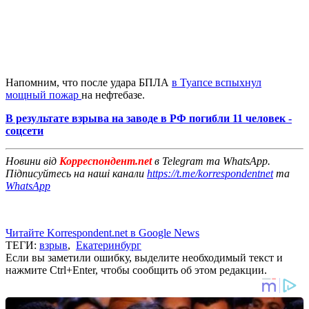
Напомним, что после удара БПЛА
в Туапсе вспыхнул
мощный пожар
на нефтебазе.
В результате взрыва на заводе в РФ погибли 11 человек -
соцсети
Новини від
Корреспондент.net
в Telegram та WhatsApp.
Підписуйтесь на наші канали
https://t.me/korrespondentnet
та
WhatsApp
Читайте Korrespondent.net в Google News
ТЕГИ:
взрыв
,
Екатеринбург
Если вы заметили ошибку, выделите необходимый текст и
нажмите Ctrl+Enter, чтобы сообщить об этом редакции.