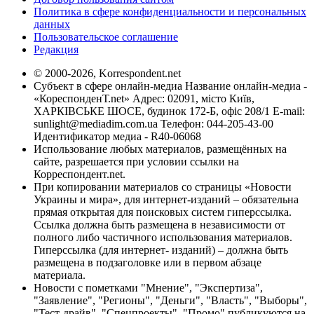
Политика в сфере конфиденциальности и персональных
данных
Пользовательское соглашение
Редакция
© 2000-2026, Korrespondent.net
Субъект в сфере онлайн-медиа Название онлайн-медиа -
«КореспонденТ.net» Адрес: 02091, місто Київ,
ХАРКІВСЬКЕ ШОСЕ, будинок 172-Б, офіс 208/1 E-mail:
sunlight@mediadim.com.ua
Телефон: 044-205-43-00
Идентификатор медиа - R40-06068
Использование любых материалов, размещённых на
сайте, разрешается при условии ссылки на
Корреспондент.net.
При копировании материалов со страницы «Новости
Украины и мира», для интернет-изданий – обязательна
прямая открытая для поисковых систем гиперссылка.
Ссылка должна быть размещена в независимости от
полного либо частичного использования материалов.
Гиперссылка (для интернет- изданий) – должна быть
размещена в подзаголовке или в первом абзаце
материала.
Новости с пометками "Мнение", "Экспертиза",
"Заявление", "Регионы", "Деньги", "Власть", "Выборы",
"Тест-драйв", "Спецпроекты", "Промо" публикуются на