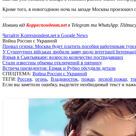
Кроме того, в новогоднюю ночь на западе Москвы произошел 
Новини від
Корреспондент.net
в Telegram та WhatsApp. Підпис
Читайте Korrespondent.net в Google News
Война России с Украиной
Провал сезона: Москва будет платить пособия работникам тур
У Сухопутних військах зробили заяву щодо інтеграції Інтернац
Взрыв в Сыктывкаре: возросло количество пострадавших
Стали известны объемы отключений в пятницу
Встреча президентов: Ермак и Рубио обсудили детали
СПЕЦТЕМА:
Война России с Украиной
ТЕГИ:
Россия
,
огонь
,
Владивосток
,
пожар
,
лесной пожар
,
то
Если вы заметили ошибку, выделите необходимый текст и нажми