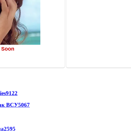
ies
9122
так ВСУ
5067
ла
2595