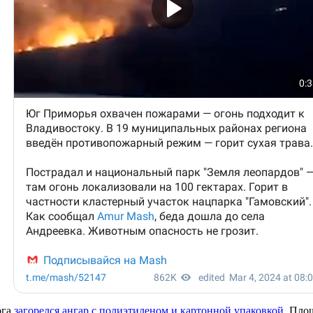
рга
загорелся ангар с полиэтиленом и картонной упаковкой
. Пло