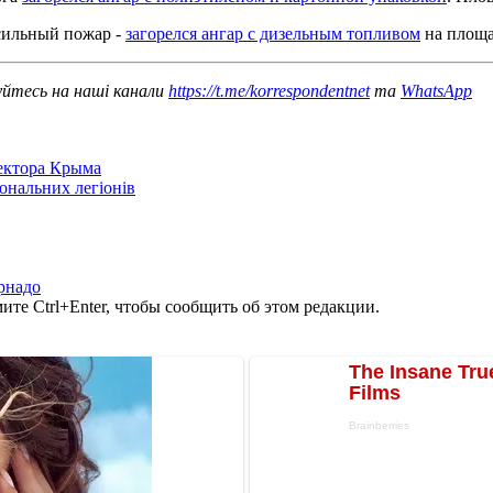
сильный пожар -
загорелся ангар с дизельным топливом
на площа
уйтесь на наші канали
https://t.me/korrespondentnet
та
WhatsApp
сектора Крыма
іональних легіонів
рнадо
те Ctrl+Enter, чтобы сообщить об этом редакции.