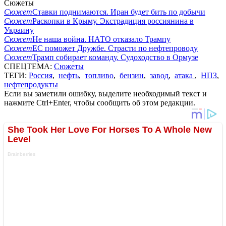
Сюжеты
Сюжет
Ставки поднимаются. Иран будет бить по добычи
Сюжет
Раскопки в Крыму. Экстрадиция россиянина в
Украину
Сюжет
Не наша война. НАТО отказало Трампу
Сюжет
ЕС поможет Дружбе. Страсти по нефтепроводу
Сюжет
Трамп собирает команду. Судоходство в Ормузе
СПЕЦТЕМА:
Сюжеты
ТЕГИ:
Россия
,
нефть
,
топливо
,
бензин
,
завод
,
атака
,
НПЗ
,
нефтепродукты
Если вы заметили ошибку, выделите необходимый текст и
нажмите Ctrl+Enter, чтобы сообщить об этом редакции.