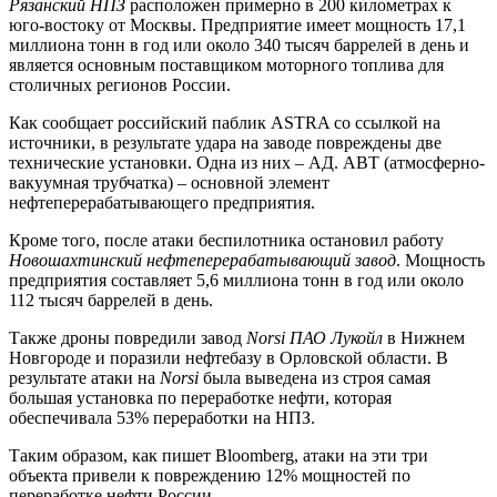
Рязанский НПЗ
расположен примерно в 200 километрах к
юго-востоку от Москвы. Предприятие имеет мощность 17,1
миллиона тонн в год или около 340 тысяч баррелей в день и
является основным поставщиком моторного топлива для
столичных регионов России.
Как сообщает российский паблик ASTRA со ссылкой на
источники, в результате удара на заводе повреждены две
технические установки. Одна из них – АД. АВТ (атмосферно-
вакуумная трубчатка) – основной элемент
нефтеперерабатывающего предприятия.
Кроме того, после атаки беспилотника остановил работу
Новошахтинский нефтеперерабатывающий завод
. Мощность
предприятия составляет 5,6 миллиона тонн в год или около
112 тысяч баррелей в день.
Также дроны повредили завод
Norsi ПАО Лукойл
в Нижнем
Новгороде и поразили нефтебазу в Орловской области. В
результате атаки на
Norsi
была выведена из строя самая
большая установка по переработке нефти, которая
обеспечивала 53% переработки на НПЗ.
Таким образом, как пишет Bloomberg, атаки на эти три
объекта привели к повреждению 12% мощностей по
переработке нефти России.