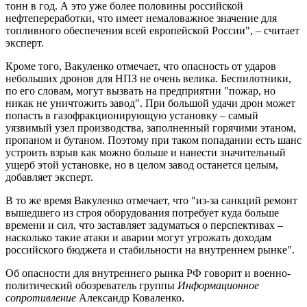
тонн в год. А это уже более половины российской
нефтепереработки, что имеет немаловажное значение для
топливного обеспечения всей европейской России", – считает
эксперт.
Кроме того, Вакуленко отмечает, что опасность от ударов
небольших дронов для НПЗ не очень велика. Беспилотники,
по его словам, могут вызвать на предприятии "пожар, но
никак не уничтожить завод". При большой удачи дрон может
попасть в газофракционирующую установку – самый
уязвимый узел производства, заполненный горячими этаном,
пропаном и бутаном. Поэтому при таком попадании есть шанс
устроить взрыв как можно больше и нанести значительный
ущерб этой установке, но в целом завод останется целым,
добавляет эксперт.
В то же время Вакуленко отмечает, что "из-за санкций ремонт
вышедшего из строя оборудования потребует куда больше
времени и сил, что заставляет задуматься о перспективах –
насколько такие атаки и аварии могут угрожать доходам
российского бюджета и стабильности на внутреннем рынке".
Об опасности для внутреннего рынка РФ говорит и военно-
политический обозреватель группы
Информационное
сопротивление
Александр Коваленко.