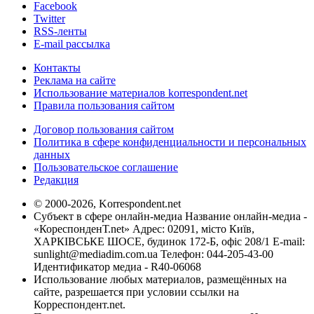
Facebook
Twitter
RSS-ленты
E-mail рассылка
Контакты
Реклама на сайте
Использование материалов korrespondent.net
Правила пользования сайтом
Договор пользования сайтом
Политика в сфере конфиденциальности и персональных
данных
Пользовательское соглашение
Редакция
© 2000-2026, Korrespondent.net
Субъект в сфере онлайн-медиа Название онлайн-медиа -
«КореспонденТ.net» Адрес: 02091, місто Київ,
ХАРКІВСЬКЕ ШОСЕ, будинок 172-Б, офіс 208/1 E-mail:
sunlight@mediadim.com.ua
Телефон: 044-205-43-00
Идентификатор медиа - R40-06068
Использование любых материалов, размещённых на
сайте, разрешается при условии ссылки на
Корреспондент.net.