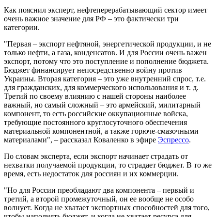
Как пояснил эксперт, нефтеперерабатывающий сектор имеет
очень важное значение для РФ – это фактически три
категории.
"Первая – экспорт нефтяной, энергетической продукции, и не
только нефти, а газа, конденсатов. И для России очень важен
экспорт, потому что это поступление и пополнение бюджета.
Бюджет финансирует непосредственно войну против
Украины. Вторая категория – это уже внутренний спрос, т.е.
для гражданских, для коммерческого использования и т. д.
Третий по своему влиянию с нашей стороны наиболее
важный, но самый сложный – это армейский, милитарный
компонент, то есть российские оккупационные войска,
требующие постоянного круглосуточного обеспечения
материальной компонентной, а также горюче-смазочными
материалами", – рассказал Коваленко в эфире
Эспрессо
.
По словам эксперта, если экспорт начинает страдать от
нехватки получаемой продукции, то страдает бюджет. В то же
время, есть недостаток для россиян и их коммерции.
"Но для России преобладают два компонента – первый и
третий, а второй промежуточный, он ее вообще не особо
волнует. Когда не хватает экспортных способностей для того,
чтобы наполнять бюджет, и когда не хватает ресурса для