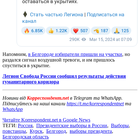
Напомним,
в Белгороде избиратели пришли на участки
, но
раздался сигнал воздушной тревоги, и им пришлось
спуститься в укрытие.
Легион Свобода России сообщил результаты действия
гуманитарного коридора
Новини від
Корреспондент.net
в Telegram та WhatsApp.
Підписуйтесь на наші канали
https://t.me/korrespondentnet
та
WhatsApp
Читайте Korrespondent.net в Google News
ТЕГИ:
Россия
,
Президентские выборы в России
,
Выборы
,
повстанцы
,
Курск
,
Белгород
,
выборы президента
,
Белгородская область