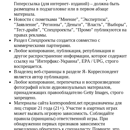
Гиперссылка (для интернет- изданий) – должна быть
размещена в подзаголовке или в первом абзаце
материала.
Новости с пометками "Мнение", "Экспертиза",
"Заявление", "Регионы", "Деньги", "Власть", "Выборы",
"Тест-драйв", "Спецпроекты", "Промо" публикуются на
правах рекламы.
Раздел Спецпроекты создается совместно с
коммерческими партнерами.
Любое копирование, публикация, републикация и
другое распространение информации, которое содержит
ссылку на "Интерфакс-Украина", EPA / UPG, строго
воспрещается.
Владелец веб-страницы в разделе Я- Корреспондент
является автор публикации.
Любое копирование, перепечатка и воспроизведение
фотографий и/или аудиовизуальных материалов,
принадлежащих правообладателю Getty Images, строго
запрещено.
Материалы сайта korrespondent.net предназначены для
лиц старше 21 года (21+). Участие в азартных играх
может вызвать игровую зависимость. Соблюдайте
правила (принципы) ответственной игры. При
обнаружении первых признаков зависимости
немедленно обратитесь к специалисту. Помните, что