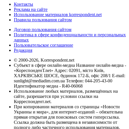
Контакты
Реклама на сайте
Использование материалов korrespondent.net
Правила пользования сайтом
Договор пользования сайтом
Политика в сфере конфиденциальности и персональных
данных
Пользовательское соглашение
Редакция
© 2000-2026, Korrespondent.net
Субъект в сфере онлайн-медиа Название онлайн-медиа -
«КореспонденТ.net» Адрес: 02091, місто Київ,
ХАРКІВСЬКЕ ШОСЕ, будинок 172-Б, офіс 208/1 E-mail:
sunlight@mediadim.com.ua
Телефон: 044-205-43-00
Идентификатор медиа - R40-06068
Использование любых материалов, размещённых на
сайте, разрешается при условии ссылки на
Корреспондент.net.
При копировании материалов со страницы «Новости
Украины и мира», для интернет-изданий – обязательна
прямая открытая для поисковых систем гиперссылка.
Ссылка должна быть размещена в независимости от
полного либо частичного использования материалов.