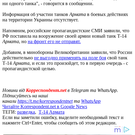
ни одного танка", - говорится в сообщении.
Информация об участии танков
Армата
в боевых действиях
на территории Украины отсутствует.
Напомним, российские пропагандистские СМИ заявили, что
РФ поставила на вооружение своей армии новый танк Т-14
Армата
, но
на фронт его не отправят.
Добавим, в минобороны Великобритании заявили, что России
действительно
не выгодно применять на поле боя
свой танк
Т-14
Армата
, и если это произойдет, то в первую очередь - с
пропагандистской целью.
Новини від
Корреспондент.net
в Telegram та WhatsApp.
Підписуйтесь на наші
канали
https://t.me/korrespondentnet
та
WhatsApp
Читайте Korrespondent.net в Google News
ТЕГИ:
разведка
,
Т-14 Армата
Если вы заметили ошибку, выделите необходимый текст и
нажмите Ctrl+Enter, чтобы сообщить об этом редакции.