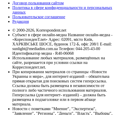
Договор пользования сайтом
Политика в сфере конфиденциальности и персональных
данных
Пользовательское соглашение
Редакция
© 2000-2026, Korrespondent.net
Субъект в сфере онлайн-медиа Название онлайн-медиа -
«КореспонденТ.net» Адрес: 02091, місто Київ,
ХАРКІВСЬКЕ ШОСЕ, будинок 172-Б, офіс 208/1 E-mail:
sunlight@mediadim.com.ua
Телефон: 044-205-43-00
Идентификатор медиа - R40-06068
Использование любых материалов, размещённых на
сайте, разрешается при условии ссылки на
Корреспондент.net.
При копировании материалов со страницы «Новости
Украины и мира», для интернет-изданий – обязательна
прямая открытая для поисковых систем гиперссылка.
Ссылка должна быть размещена в независимости от
полного либо частичного использования материалов.
Гиперссылка (для интернет- изданий) – должна быть
размещена в подзаголовке или в первом абзаце
материала.
Новости с пометками "Мнение", "Экспертиза",
"Заявление", "Регионы", "Деньги", "Власть", "Выборы",