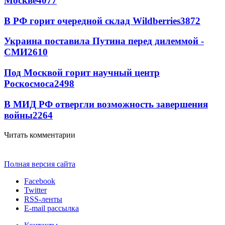
Москве
4077
В РФ горит очередной склад Wildberries
3872
Украина поставила Путина перед дилеммой -
СМИ
2610
Под Москвой горит научный центр
Роскосмоса
2498
В МИД РФ отвергли возможность завершения
войны
2264
Читать комментарии
Полная версия сайта
Facebook
Twitter
RSS-ленты
E-mail рассылка