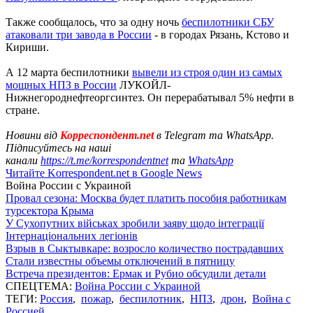
Также сообщалось, что за одну ночь
беспилотники СБУ
атаковали три завода в России
- в городах Рязань, Кстово и
Кириши.
А 12 марта беспилотники
вывели из строя один из самых
мощных НПЗ в России
ЛУКОЙЛ-
Нижнегороднефтеоргсинтез. Он перерабатывал 5% нефти в
стране.
Новини від
Корреспондент.net
в Telegram та WhatsApp.
Підписуйтесь на наші
канали
https://t.me/korrespondentnet
та
WhatsApp
Читайте Korrespondent.net в Google News
Война России с Украиной
Провал сезона: Москва будет платить пособия работникам
турсектора Крыма
У Сухопутних військах зробили заяву щодо інтеграції
Інтернаціональних легіонів
Взрыв в Сыктывкаре: возросло количество пострадавших
Стали известны объемы отключений в пятницу
Встреча президентов: Ермак и Рубио обсудили детали
СПЕЦТЕМА:
Война России с Украиной
ТЕГИ:
Россия
,
пожар
,
беспилотник
,
НПЗ
,
дрон
,
Война с
Россией