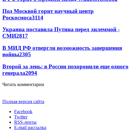
Под Москвой горит научный центр
Роскосмоса
3114
Украина поставила Путина перед дилеммой -
СМИ
2817
В МИД РФ отвергли возможность завершения
войны
2305
Второй за день: в России похоронили еще одного
генерала
2094
Читать комментарии
Полная версия сайта
Facebook
Twitter
RSS-ленты
E-mail рассылка