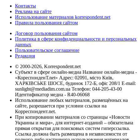
Контакты
Реклама на сайте
Использование материалов korrespondent.net
Правила пользования сайтом
Договор пользования сайтом
Политика в сфере конфиденциальности и персональных
данных
Пользовательское соглашение
Редакция
© 2000-2026, Korrespondent.net
Субъект в сфере онлайн-медиа Название онлайн-медиа -
«КореспонденТ.net» Адрес: 02091, місто Київ,
ХАРКІВСЬКЕ ШОСЕ, будинок 172-Б, офіс 208/1 E-mail:
sunlight@mediadim.com.ua
Телефон: 044-205-43-00
Идентификатор медиа - R40-06068
Использование любых материалов, размещённых на
сайте, разрешается при условии ссылки на
Корреспондент.net.
При копировании материалов со страницы «Новости
Украины и мира», для интернет-изданий – обязательна
прямая открытая для поисковых систем гиперссылка.
Ссылка должна быть размещена в независимости от
полного либо частичного использования материалов.