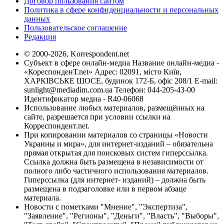
Договор пользования сайтом
Политика в сфере конфиденциальности и персональных
данных
Пользовательское соглашение
Редакция
© 2000-2026, Korrespondent.net
Субъект в сфере онлайн-медиа Название онлайн-медиа -
«КореспонденТ.net» Адрес: 02091, місто Київ,
ХАРКІВСЬКЕ ШОСЕ, будинок 172-Б, офіс 208/1 E-mail:
sunlight@mediadim.com.ua
Телефон: 044-205-43-00
Идентификатор медиа - R40-06068
Использование любых материалов, размещённых на
сайте, разрешается при условии ссылки на
Корреспондент.net.
При копировании материалов со страницы «Новости
Украины и мира», для интернет-изданий – обязательна
прямая открытая для поисковых систем гиперссылка.
Ссылка должна быть размещена в независимости от
полного либо частичного использования материалов.
Гиперссылка (для интернет- изданий) – должна быть
размещена в подзаголовке или в первом абзаце
материала.
Новости с пометками "Мнение", "Экспертиза",
"Заявление", "Регионы", "Деньги", "Власть", "Выборы",