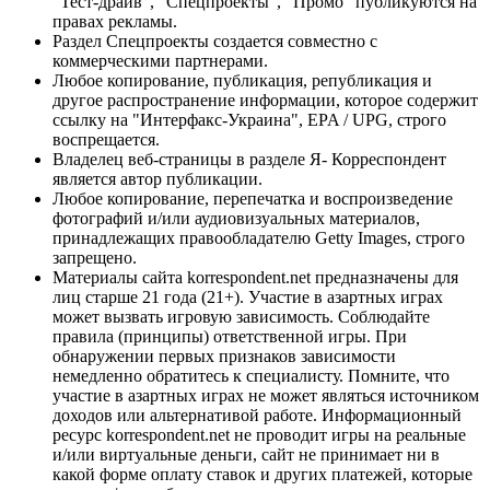
"Тест-драйв", "Спецпроекты", "Промо" публикуются на
правах рекламы.
Раздел Спецпроекты создается совместно с
коммерческими партнерами.
Любое копирование, публикация, републикация и
другое распространение информации, которое содержит
ссылку на "Интерфакс-Украина", EPA / UPG, строго
воспрещается.
Владелец веб-страницы в разделе Я- Корреспондент
является автор публикации.
Любое копирование, перепечатка и воспроизведение
фотографий и/или аудиовизуальных материалов,
принадлежащих правообладателю Getty Images, строго
запрещено.
Материалы сайта korrespondent.net предназначены для
лиц старше 21 года (21+). Участие в азартных играх
может вызвать игровую зависимость. Соблюдайте
правила (принципы) ответственной игры. При
обнаружении первых признаков зависимости
немедленно обратитесь к специалисту. Помните, что
участие в азартных играх не может являться источником
доходов или альтернативой работе. Информационный
ресурс korrespondent.net не проводит игры на реальные
и/или виртуальные деньги, сайт не принимает ни в
какой форме оплату ставок и других платежей, которые