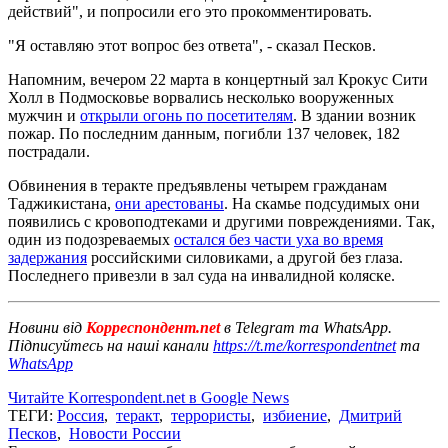
действий", и попросили его это прокомментировать.
"Я оставляю этот вопрос без ответа", - сказал Песков.
Напомним, вечером 22 марта в концертный зал Крокус Сити
Холл в Подмосковье ворвались несколько вооруженных
мужчин и
открыли огонь по посетителям
. В здании возник
пожар. По последним данным, погибли 137 человек, 182
пострадали.
Обвинения в теракте предъявлены четырем гражданам
Таджикистана,
они арестованы
. На скамье подсудимых они
появились с кровоподтеками и другими повреждениями. Так,
один из подозреваемых
остался без части уха во время
задержания
российскими силовиками, а другой без глаза.
Последнего привезли в зал суда на инвалидной коляске.
Новини від
Корреспондент.net
в Telegram та WhatsApp.
Підписуйтесь на наші канали
https://t.me/korrespondentnet
та
WhatsApp
Читайте Korrespondent.net в Google News
ТЕГИ:
Россия
,
теракт
,
террористы
,
избиение
,
Дмитрий
Песков
,
Новости России