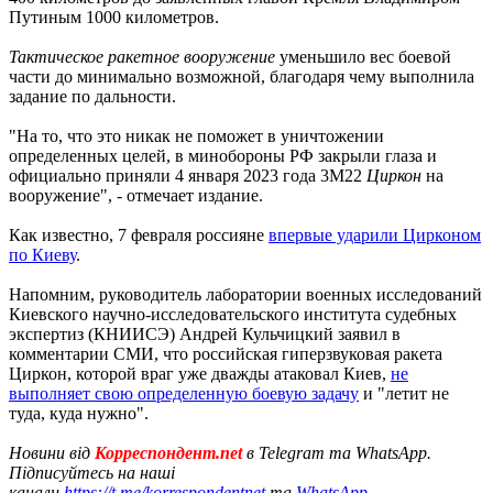
Путиным 1000 километров.
Тактическое ракетное вооружение
уменьшило вес боевой
части до минимально возможной, благодаря чему выполнила
задание по дальности.
"На то, что это никак не поможет в уничтожении
определенных целей, в минобороны РФ закрыли глаза и
официально приняли 4 января 2023 года 3М22
Циркон
на
вооружение", - отмечает издание.
Как известно, 7 февраля россияне
впервые ударили Цирконом
по Киеву
.
Напомним, руководитель лаборатории военных исследований
Киевского научно-исследовательского института судебных
экспертиз (КНИИСЭ) Андрей Кульчицкий заявил в
комментарии СМИ, что российская гиперзвуковая ракета
Циркон, которой враг уже дважды атаковал Киев,
не
выполняет свою определенную боевую задачу
и "летит не
туда, куда нужно".
Новини від
Корреспондент.net
в Telegram та WhatsApp.
Підписуйтесь на наші
канали
https://t.me/korrespondentnet
та
WhatsApp