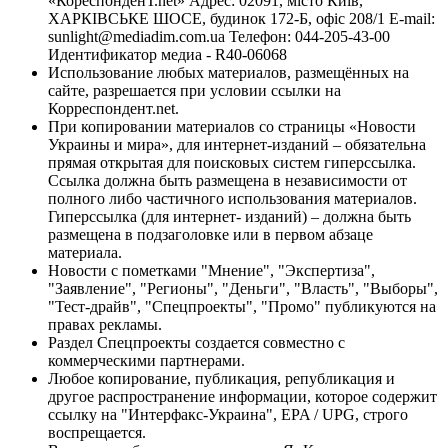
«КореспонденТ.net» Адрес: 02091, місто Київ,
ХАРКІВСЬКЕ ШОСЕ, будинок 172-Б, офіс 208/1 E-mail:
sunlight@mediadim.com.ua
Телефон: 044-205-43-00
Идентификатор медиа - R40-06068
Использование любых материалов, размещённых на
сайте, разрешается при условии ссылки на
Корреспондент.net.
При копировании материалов со страницы «Новости
Украины и мира», для интернет-изданий – обязательна
прямая открытая для поисковых систем гиперссылка.
Ссылка должна быть размещена в независимости от
полного либо частичного использования материалов.
Гиперссылка (для интернет- изданий) – должна быть
размещена в подзаголовке или в первом абзаце
материала.
Новости с пометками "Мнение", "Экспертиза",
"Заявление", "Регионы", "Деньги", "Власть", "Выборы",
"Тест-драйв", "Спецпроекты", "Промо" публикуются на
правах рекламы.
Раздел Спецпроекты создается совместно с
коммерческими партнерами.
Любое копирование, публикация, републикация и
другое распространение информации, которое содержит
ссылку на "Интерфакс-Украина", EPA / UPG, строго
воспрещается.