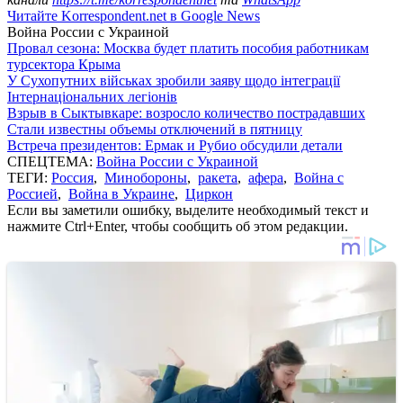
Читайте Korrespondent.net в Google News
Война России с Украиной
Провал сезона: Москва будет платить пособия работникам
турсектора Крыма
У Сухопутних військах зробили заяву щодо інтеграції
Інтернаціональних легіонів
Взрыв в Сыктывкаре: возросло количество пострадавших
Стали известны объемы отключений в пятницу
Встреча президентов: Ермак и Рубио обсудили детали
СПЕЦТЕМА:
Война России с Украиной
ТЕГИ:
Россия
,
Минобороны
,
ракета
,
афера
,
Война с
Россией
,
Война в Украине
,
Циркон
Если вы заметили ошибку, выделите необходимый текст и
нажмите Ctrl+Enter, чтобы сообщить об этом редакции.