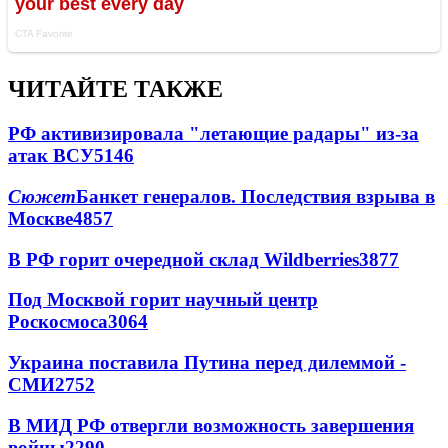
ЧИТАЙТЕ ТАКЖЕ
РФ активизировала "летающие радары" из-за
атак ВСУ
5146
Сюжет
Банкет генералов. Последствия взрыва в
Москве
4857
В РФ горит очередной склад Wildberries
3877
Под Москвой горит научный центр
Роскосмоса
3064
Украина поставила Путина перед дилеммой -
СМИ
2752
В МИД РФ отвергли возможность завершения
войны
2290