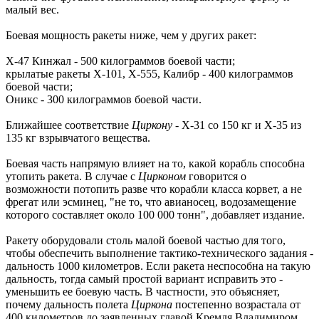
малый вес.
Боевая мощность ракеты ниже, чем у других ракет:
Х-47 Кинжал - 500 килограммов боевой части;
крылатые ракеты Х-101, Х-555, Калибр - 400 килограммов
боевой части;
Оникс - 300 килограммов боевой части.
Ближайшее соответствие
Циркону
- Х-31 со 150 кг и Х-35 из
135 кг взрывчатого вещества.
Боевая часть напрямую влияет на то, какой корабль способна
утопить ракета. В случае с
Цирконом
говорится о
возможности потопить разве что корабли класса корвет, а не
фрегат или эсминец, "не то, что авианосец, водозамещение
которого составляет около 100 000 тонн", добавляет издание.
Ракету оборудовали столь малой боевой частью для того,
чтобы обеспечить выполнение тактико-технического задания -
дальность 1000 километров. Если ракета неспособна на такую
дальность, тогда самый простой вариант исправить это -
уменьшить ее боевую часть. В частности, это объясняет,
почему дальность полета
Циркона
постепенно возрастала от
400 километров до заявленных главой Кремля Владимиром